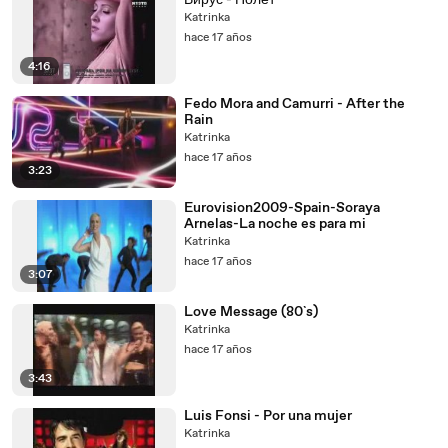
Вирус - Полёт
Katrinka
hace 17 años
4:16
Fedo Mora and Camurri - After the
Rain
Katrinka
hace 17 años
3:23
Eurovision2009-Spain-Soraya
Arnelas-La noche es para mi
Katrinka
hace 17 años
3:07
Love Message (80`s)
Katrinka
hace 17 años
3:43
Luis Fonsi - Por una mujer
Katrinka