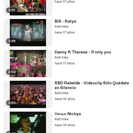
hace 17 años
3:01
BiS - Katya
Katrinka
hace 17 años
3:46
Danny ft Therese - If only you
Katrinka
hace 17 años
2:50
RBD Rebelde - Videoclip Sólo Quédate
en Silencio
Katrinka
hace 18 años
3:59
Ничья Nichya
Katrinka
hace 18 años