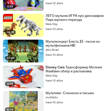
hace 10 años
4:59
ЛЕГО мультик ИГРА про динозавров
Парк юрского периода
New Day
hace 10 años
16:31
Мультконцерт (часть 2) - песни из
мультфильмов HD
Alici Brad
hace 10 años
37:55
Disney Cars Трансформер Молния
МакКвин обзор и распаковка
New Day
hace 10 años
3:08
Мультики- Слоненок и письмо
multikitv
hace 10 años
8:04