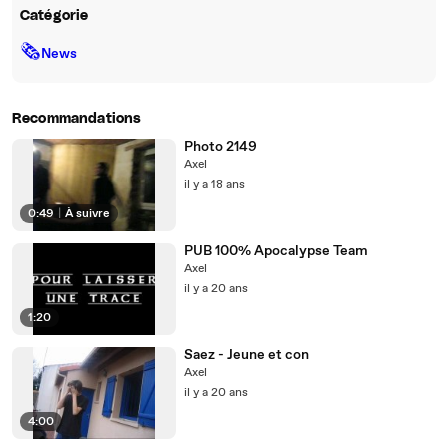
Catégorie
🗞
News
Recommandations
Photo 2149
Axel
il y a 18 ans
0:49
|
À suivre
PUB 100% Apocalypse Team
Axel
il y a 20 ans
1:20
Saez - Jeune et con
Axel
il y a 20 ans
4:00