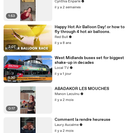
Cynthia Enparle
il y a 2 semaines
1:53
Happy Hot Air Balloon Day! or how to
fly through 4 hot air balloons.
Red Bull
il y a 8 ans
2:07
West Midlands buses set for biggest
shake-up in decades
Local TV
il y a 1 jour
1:30
ABADAKOR LES MOUCHES
Manon Leculnu
il y a 2 mois
0:17
Comment la rendre heureuse
Laury Aucalme
il y a 2 mois