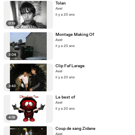
Tolan
Axel
il y a 20 ans
0:15
Montage Making Of
Axel
il y a 20 ans
3:04
Clip Faf Larage
Axel
il y a 20 ans
3:43
Le best of
Axel
il y a 20 ans
4:18
Coup de sang Zidane
Axel