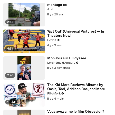
montage cs
Axel
il y a 20 ans
2:55
'Get Out' (Universal Pictures) — In
Theaters Now!
Reddit
il y a 9 ans
4:51
Mon avis sur L'Odyssée
Le cinéma d'Amaury
il y a 3 semaines
2:48
The Kid Mero Reviews Albums by
Oasis, Tool, Addison Rae, and More
Pitchfork
il y a 4 mois
10:43
Vous avez aimé le film Obsession?