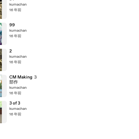
kumachan
16 年前
99
kumachan
16 年前
2
kumachan
16 年前
CM Making ３
部作
kumachan
16 年前
3 of 3
kumachan
16 年前