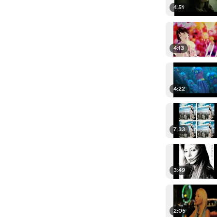
4:51
4:13
4:22
7:33
3:49
2:05