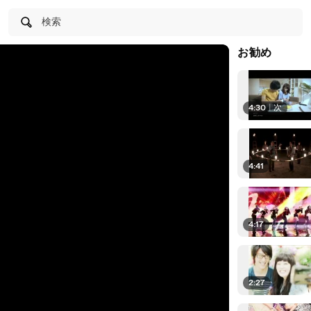
検索
お勧め
4:30
|
次
4:41
4:17
2:27