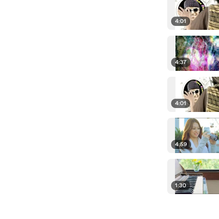
4:01
4:37
4:01
4:59
1:30