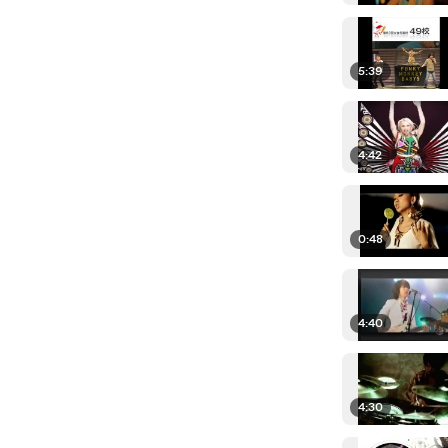
5:39
4:42
0:48
4:40
4:30