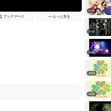
3:36
ブックマーク
もっと見る
3:32
4:26
4:52
4:52