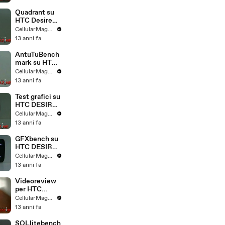
Quadrant su
HTC Desire
500
CellularMagazine
13 anni fa
AntuTuBench
mark su HTC
Desire 500
CellularMagazine
13 anni fa
Test grafici su
HTC DESIRE
500
CellularMagazine
13 anni fa
GFXbench su
HTC DESIRE
500
CellularMagazine
13 anni fa
Videoreview
per HTC
Desire 500
CellularMagazine
13 anni fa
SQLlitebench