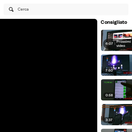
Cerca
Consigliato
Prossimi
6:07
|
video
7:50
0:58
3:37