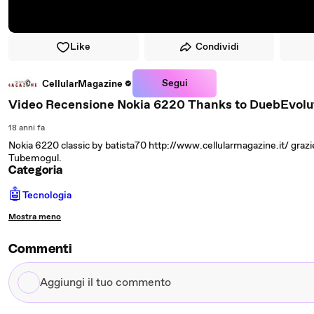
Like
Condividi
Segui
CellularMagazine
Video Recensione Nokia 6220 Thanks to DuebEvolu
18 anni fa
Nokia 6220 classic by batista70 http://www.cellularmagazine.it/ grazi
Tubemogul.
Categoria
🤖
Tecnologia
Mostra meno
Commenti
Aggiungi
il
tuo