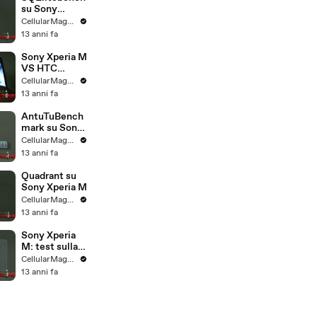
su Sony
Xperia M
CellularMagazine
13 anni fa
Sony Xperia M
VS HTC
Desire 500
CellularMagazine
13 anni fa
AntuTuBench
mark su Sony
Xperia M
CellularMagazine
13 anni fa
Quadrant su
Sony Xperia M
CellularMagazine
13 anni fa
Sony Xperia
M: test sulla
grafica
CellularMagazine
13 anni fa