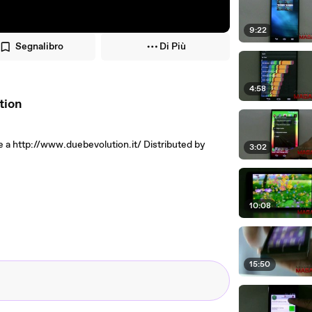
9:22
Segnalibro
Di Più
4:58
tion
e a http://www.duebevolution.it/ Distributed by
3:02
10:08
15:50