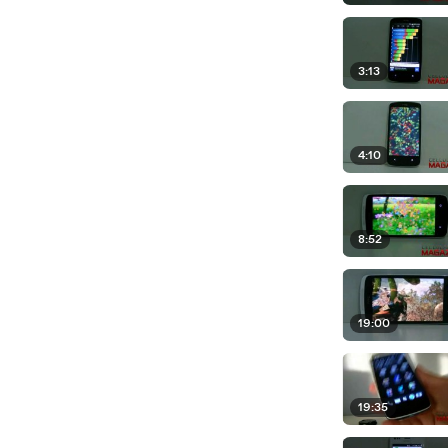
3:13
4:10
8:52
19:00
19:35