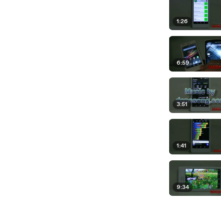
1:26
6:59
3:51
1:41
9:34