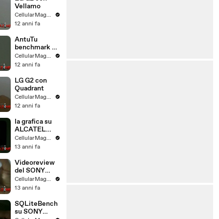
Vellamo
CellularMagazine
12 anni fa
AntuTu
benchmark su
LG G2
CellularMagazine
12 anni fa
LG G2 con
Quadrant
CellularMagazine
12 anni fa
la grafica su
ALCATEL
IDOL
CellularMagazine
13 anni fa
Videoreview
del SONY
XPERIA E
CellularMagazine
13 anni fa
SQLiteBench
su SONY