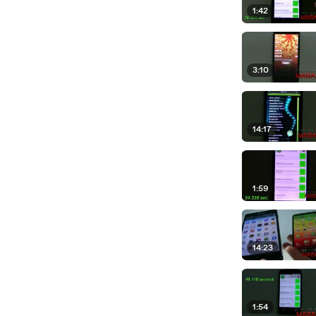
1:42
3:10
14:17
1:59
14:23
1:54