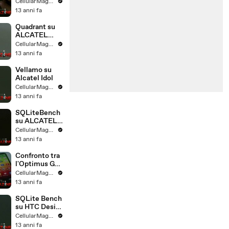
XPERIA E
CellularMagazine
13 anni fa
Quadrant su
ALCATEL
IDOL
CellularMagazine
13 anni fa
Vellamo su
Alcatel Idol
CellularMagazine
13 anni fa
SQLiteBench
su ALCATEL
IDOL
CellularMagazine
13 anni fa
Confronto tra
l'Optimus G
ed il G2 di LG
CellularMagazine
13 anni fa
SQLite Bench
su HTC Desire
500
CellularMagazine
13 anni fa