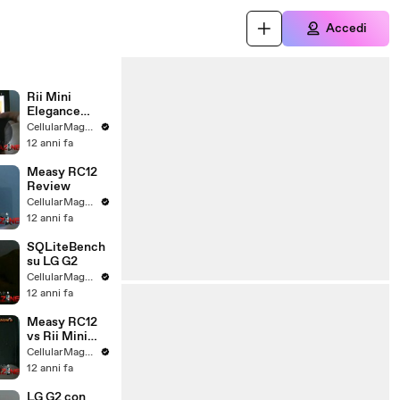
Accedi
Rii Mini
Elegance
Wireless
CellularMagazine
Review
12 anni fa
Measy RC12
Review
CellularMagazine
12 anni fa
SQLiteBench
su LG G2
CellularMagazine
12 anni fa
Measy RC12
vs Rii Mini
Elegance
CellularMagazine
Wireless
12 anni fa
LG G2 con