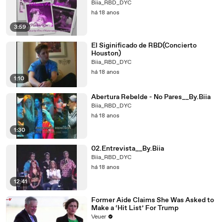
Biia_RBD_DYC
há 18 anos
3:59
El Siginificado de RBD(Concierto
Houston)
Biia_RBD_DYC
há 18 anos
1:10
Abertura Rebelde - No Pares__By.Biia
Biia_RBD_DYC
há 18 anos
1:30
02.Entrevista__By.Biia
Biia_RBD_DYC
há 18 anos
12:41
Former Aide Claims She Was Asked to
Make a ‘Hit List’ For Trump
Veuer