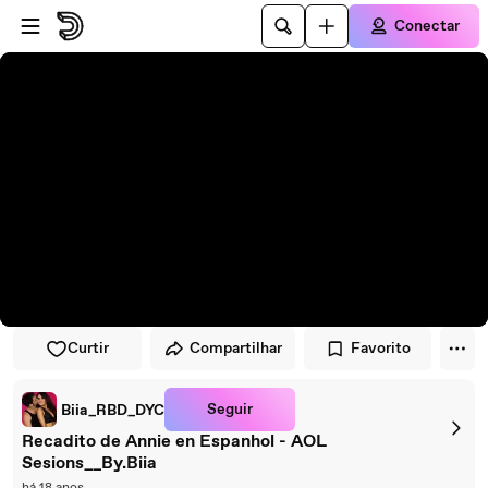
Pular para o player
Ir para o conteúdo principal
Conectar
Curtir
Compartilhar
Favorito
Seguir
Biia_RBD_DYC
Recadito de Annie en Espanhol - AOL
Sesions__By.Biia