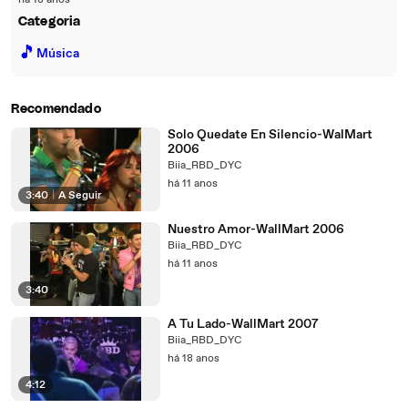
há 18 anos
Categoria
🎵
Música
Recomendado
Solo Quedate En Silencio-WalMart
2006
Biia_RBD_DYC
há 11 anos
3:40
|
A Seguir
Nuestro Amor-WallMart 2006
Biia_RBD_DYC
há 11 anos
3:40
A Tu Lado-WallMart 2007
Biia_RBD_DYC
há 18 anos
4:12