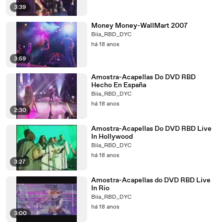
3:39
Money Money-WallMart 2007
Biia_RBD_DYC
há 18 anos
3:59
Amostra-Acapellas Do DVD RBD
Hecho En España
Biia_RBD_DYC
há 18 anos
2:30
Amostra-Acapellas Do DVD RBD Live
In Hollywood
Biia_RBD_DYC
há 18 anos
3:27
Amostra-Acapellas do DVD RBD Live
In Rio
Biia_RBD_DYC
há 18 anos
3:00