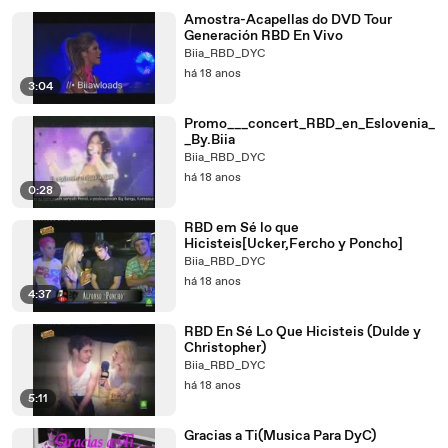
Amostra-Acapellas do DVD Tour
Generación RBD En Vivo
Biia_RBD_DYC
há 18 anos
3:04
Promo___concert_RBD_en_Eslovenia_
_By.Biia
Biia_RBD_DYC
há 18 anos
0:28
RBD em Sé lo que
Hicisteis[Ucker,Fercho y Poncho]
Biia_RBD_DYC
há 18 anos
4:37
RBD En Sé Lo Que Hicisteis (Dulde y
Christopher)
Biia_RBD_DYC
há 18 anos
5:11
Gracias a Ti(Musica Para DyC)