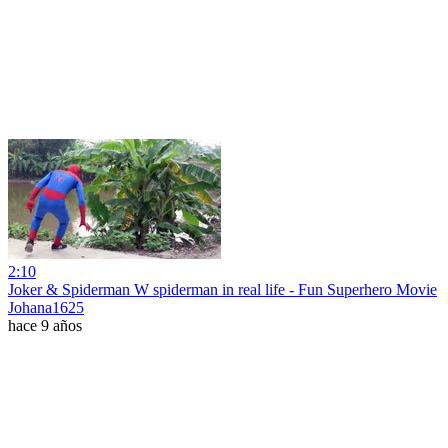
2:10
Joker & Spiderman W spiderman in real life - Fun Superhero Movie
Johana1625
hace 9 años