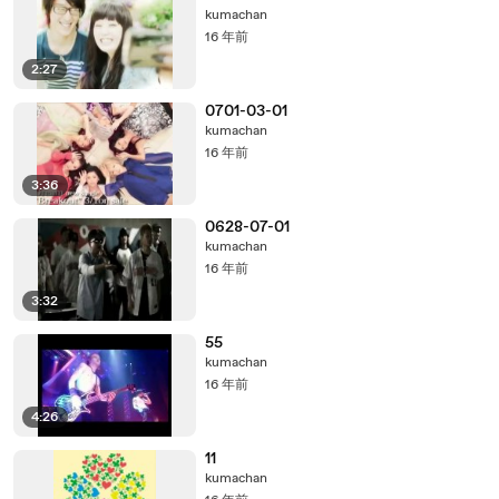
kumachan
16 年前
2:27
0701-03-01
kumachan
16 年前
3:36
0628-07-01
kumachan
16 年前
3:32
55
kumachan
16 年前
4:26
11
kumachan