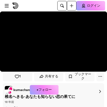
プレイヤーにスキップ
メインコンテンツにスキップ
ログイン
ブックマー
1
共有する
ク
+フォロー
kumachan
椎名へきる-あなたも知らない恋の果てに
18 年前