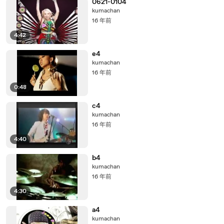
0621-0104
kumachan
16 年前
4:42
e4
kumachan
16 年前
0:48
c4
kumachan
16 年前
4:40
b4
kumachan
16 年前
4:30
a4
kumachan