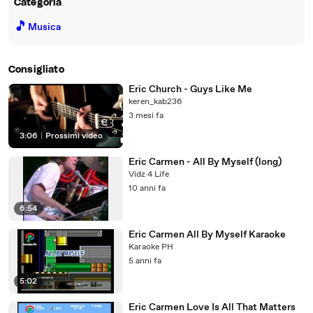
Categoria
🎵
Musica
Consigliato
Eric Church - Guys Like Me
keren_kab236
3 mesi fa
3:06
|
Prossimi video
Eric Carmen - All By Myself (long)
Vidz 4 Life
10 anni fa
6:54
Eric Carmen All By Myself Karaoke
Karaoke PH
5 anni fa
5:02
Eric Carmen Love Is All That Matters