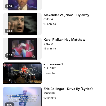
4:54
Alexander Veljanov - Fly away
SYLVIA
18 anni fa
3:56
Karel Fialka - Hey Matthew
SYLVIA
18 anni fa
3:27
eric moore-1
ALL EPIC
6 anni fa
3:28
Eric Bellinger - Drive By (Lyrics)
Music360
10 anni fa
3:03