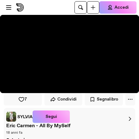
Vai al lettore
Passa al contenuto principale
Accedi
7
Condividi
Segnalibro
Segui
SYLVIA
Eric Carmen - All By MySelf
18 anni fa