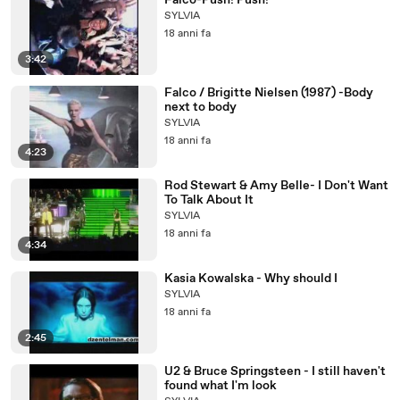
Falco-Push! Push!
SYLVIA
18 anni fa
3:42
Falco / Brigitte Nielsen (1987) -Body
next to body
SYLVIA
18 anni fa
4:23
Rod Stewart & Amy Belle- I Don't Want
To Talk About It
SYLVIA
18 anni fa
4:34
Kasia Kowalska - Why should I
SYLVIA
18 anni fa
2:45
U2 & Bruce Springsteen - I still haven't
found what I'm look