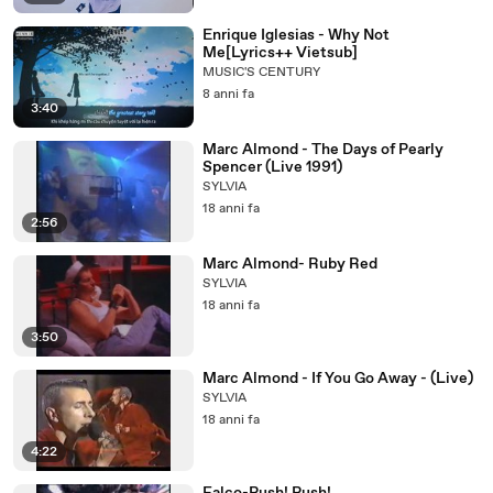
Enrique Iglesias - Why Not
Me[Lyrics++ Vietsub]
MUSIC'S CENTURY
8 anni fa
3:40
Marc Almond - The Days of Pearly
Spencer (Live 1991)
SYLVIA
18 anni fa
2:56
Marc Almond- Ruby Red
SYLVIA
18 anni fa
3:50
Marc Almond - If You Go Away - (Live)
SYLVIA
18 anni fa
4:22