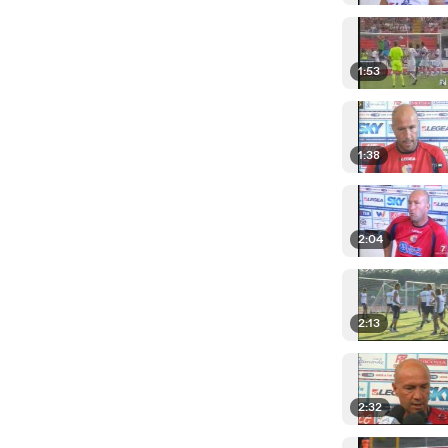
1:53
1:38
2:04
2:13
2:32