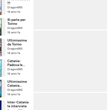
!!!
Dragon685
18 anni fa
Si parte per
Torino
Dragon685
18 anni fa
Ultimissime
da Torino
Dragon685
18 anni fa
Catania-
Padova le
interviste
Dragon685
18 anni fa
Ultimissime
Catania
Padova
Dragon685
18 anni fa
Inter-Catania
le interviste