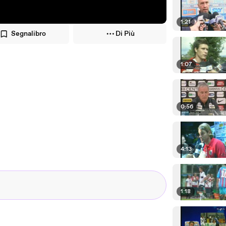
1:21
Segnalibro
Di Più
1:07
0:56
4:13
1:18