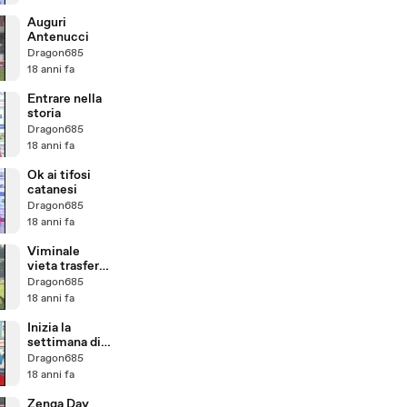
Auguri
Antenucci
Dragon685
18 anni fa
Entrare nella
storia
Dragon685
18 anni fa
Ok ai tifosi
catanesi
Dragon685
18 anni fa
Viminale
vieta trasferta
ai tifosi
Dragon685
catanesi
18 anni fa
Inizia la
settimana di
Inter-Catania
Dragon685
18 anni fa
Zenga Day