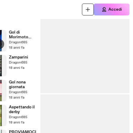
Accedi
Gol di
Morimoto
regolare
Dragon685
espulsione
18 anni fa
ingiusta
Zamparini
Dragon685
18 anni fa
Gol nona
giornata
Dragon685
18 anni fa
Aspettando il
derby
Dragon685
18 anni fa
PROVIAMOCI