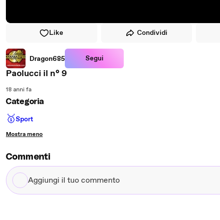
Like
Condividi
Segui
Dragon685
Paolucci il n° 9
18 anni fa
Categoria
🥇
Sport
Mostra meno
Commenti
Aggiungi
il
tuo
commento