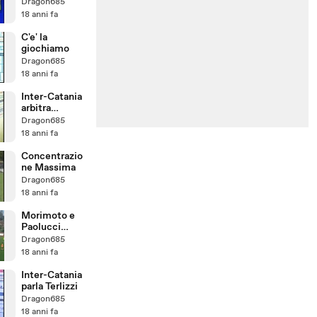
Dragon685
18 anni fa
C'e' la
giochiamo
Dragon685
18 anni fa
Inter-Catania
arbitra
Damato
Dragon685
18 anni fa
Concentrazio
ne Massima
Dragon685
18 anni fa
Morimoto e
Paolucci
coppia gol
Dragon685
18 anni fa
Inter-Catania
parla Terlizzi
Dragon685
18 anni fa