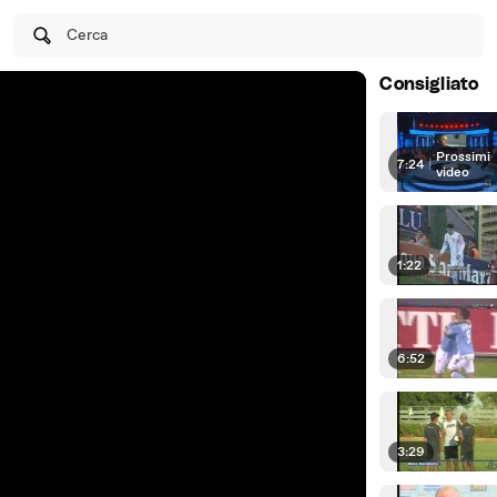
Cerca
Consigliato
Prossimi
7:24
|
video
1:22
6:52
3:29