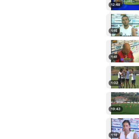
12:48
1:15
1:41
1:02
19:43
1:18