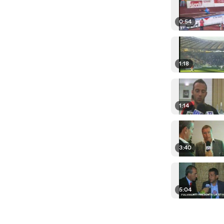
0:54
1:18
1:14
3:40
5:04