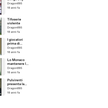
Dragon685
18 anni fa
Tifoserie
violente
Dragon685
18 anni fa
I giocatori
prima di
Catania-
Dragon685
Genoa
18 anni fa
Lo Monaco
mantenere la
Categoria
Dragon685
18 anni fa
Pulvirenti
presenta la
stagione
Dragon685
18 anni fa