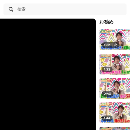
検索
お勧め
1:36
|
次
1:22
2:40
1:44