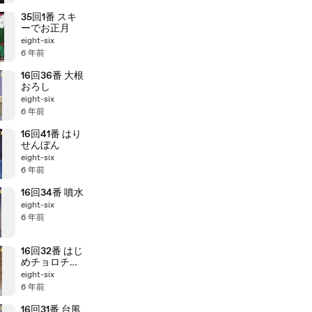
35回1番 スキ
ーでお正月
eight-six
6 年前
16回36番 大根
おろし
eight-six
6 年前
16回41番 はり
せんぼん
eight-six
6 年前
16回34番 噴水
eight-six
6 年前
16回32番 はじ
めチョロチョ
ロなかパッパ
eight-six
6 年前
16回31番 台風