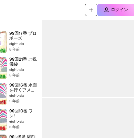
ログイン
98回17番 プロ
ポーズ
eight-six
5 年前
98回21番 ご祝
儀袋
eight-six
5 年前
98回16番 水面
を行くアメン
ボ
eight-six
5 年前
98回10番 ワ
ン!
eight-six
5 年前
98回9番 遅刻