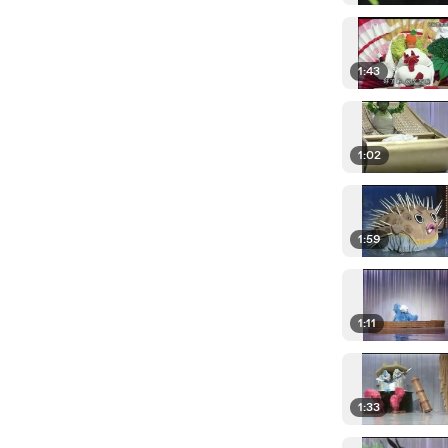
1:43
1:02
1:59
1:11
1:33