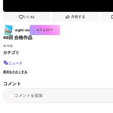
いいね
共有する
+フォロー
eight-six
46回 合格作品
18 年前
カテゴリ
🗞
ニュース
表示を小さくする
コメント
コ
メ
ン
ト