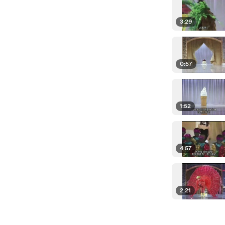
3:29
0:57
1:52
4:57
2:21