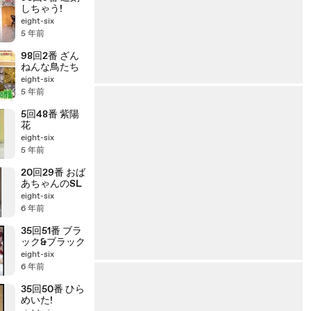
しちゃう!
eight-six
5 年前
98回2番 ざん
ねんな鳥たち
eight-six
5 年前
5回48番 紫陽
花
eight-six
5 年前
20回29番 おば
あちゃんのSL
eight-six
6 年前
35回51番 ブラ
ック&ブラック
eight-six
6 年前
35回50番 ひら
めいた!