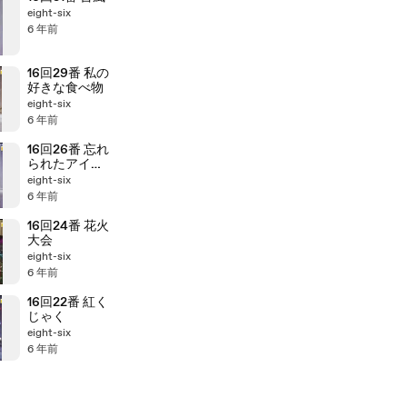
eight-six
6 年前
16回29番 私の
好きな食べ物
eight-six
6 年前
16回26番 忘れ
られたアイス
クリーム
eight-six
6 年前
16回24番 花火
大会
eight-six
6 年前
16回22番 紅く
じゃく
eight-six
6 年前