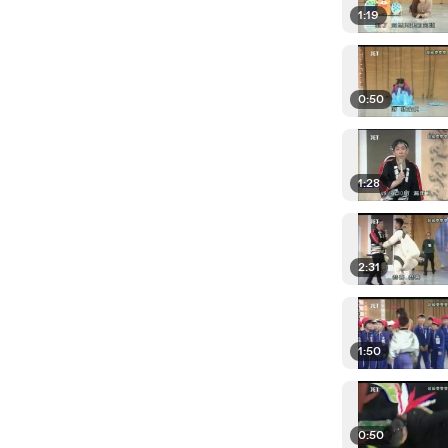
1:19
0:50
1:28
2:31
1:50
0:50