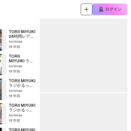
ログイン
TORII MIYUKI
24時間レア映
像
toriimax
18 年前
TORII
MIYUIKI ラジ
かるっ080828
toriimax
with悲愴感
18 年前
TORII MIYUKI
ラジかるっ
80731 ミム
toriimax
ラ＆津川
18 年前
TORII MIYUKI
ラジかるっ
80717 野久保
toriimax
＆関めぐみ
18 年前
TORII MIYUKI