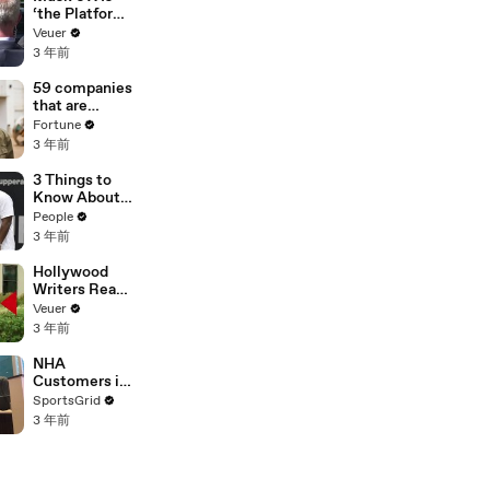
‘the Platform
With the
Veuer
Largest Ratio
3 年前
of
Misinformatio
59 companies
n or
that are
Disinformatio
changing the
Fortune
n’ Amongst
world: From
3 年前
All Social
Tesla to
Media
Chobani
3 Things to
Platforms
Know About
Coco Gauff's
People
Parents
3 年前
Hollywood
Writers Reach
‘Tentative
Veuer
Agreement’
3 年前
With Studios
After 146 Day
NHA
Strike
Customers in
Limbo as
SportsGrid
Company
3 年前
Faces
Potential
Merger