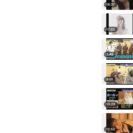
18:37
17:52
3:45
8:51
10:26
12:52