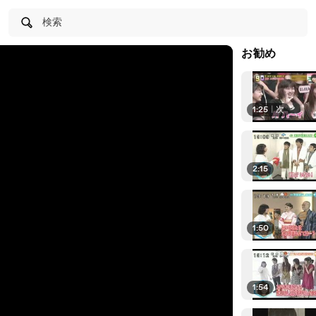
検索
お勧め
1:25
|
次
2:15
1:50
1:54