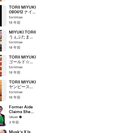
TORII MIYUKI
080612 ナイナ
イＡＮＮ(2/2)
toriimax
18 年前
MIYUKI TORII
うぇぶたま３
080609(2/2)
toriimax
18 年前
TORII MIYUKI
ゴールド☆ス
テージ0626
toriimax
米のよしだ
18 年前
TORII MIYUKI
ヤンピース
(3/4)080617
toriimax
18 年前
Former Aide
Claims She
Was Asked to
Veuer
Make a ‘Hit
3 年前
List’ For
Trump
Musk’s X Is