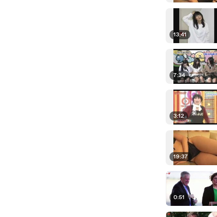
13:41
7:34
3:12
19:37
0:51