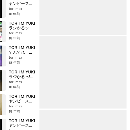
ヤンピース
80701 冠
toriimax
18 年前
TORII MIYUKI
ラジかるッ
80626 羞恥心
toriimax
18 年前
TORII MIYUKI
てんてれ 一
瞬 80623
toriimax
18 年前
TORII MIYUKI
ラジかるっ!
080619 高田
toriimax
純次
18 年前
TORII MIYUKI
ヤンピース
(4/4)080617
toriimax
18 年前
TORII MIYUKI
ヤンピース