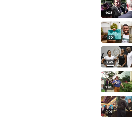
1:08
4:50
0:46
1:09
2:01