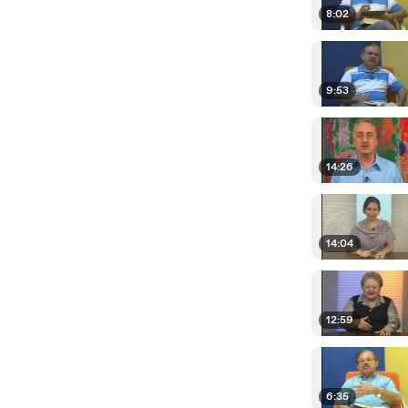
8:02
9:53
14:26
14:04
12:59
6:35