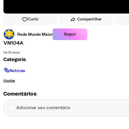
Curtir
Compartilhar
Seguir
Rede Mundo Maior
VN104A
há 18 anos
Categoria
🗞
Notícias
Ocultar
Comentários
Adicionar
seu
comentário