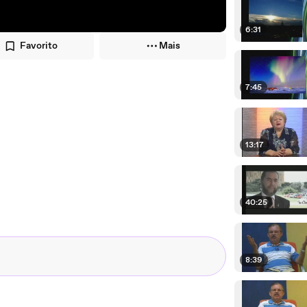
6:31
Favorito
Mais
7:45
13:17
40:25
8:39