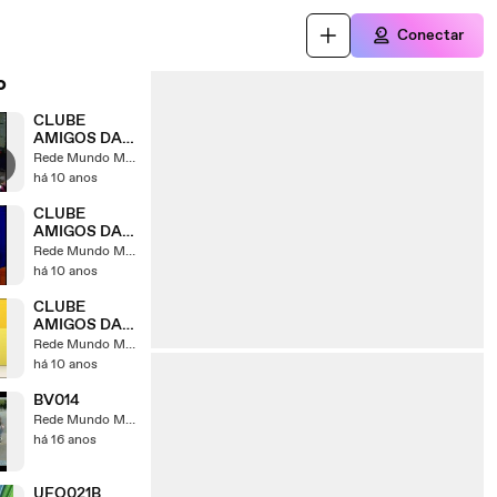
Conectar
o
CLUBE
AMIGOS DA
BOA NOVA
Rede Mundo Maior
04
há 10 anos
CLUBE
AMIGOS DA
BOA NOVA 1
Rede Mundo Maior
há 10 anos
CLUBE
AMIGOS DA
BOA NOVA 2
Rede Mundo Maior
há 10 anos
BV014
Rede Mundo Maior
há 16 anos
UFO021B