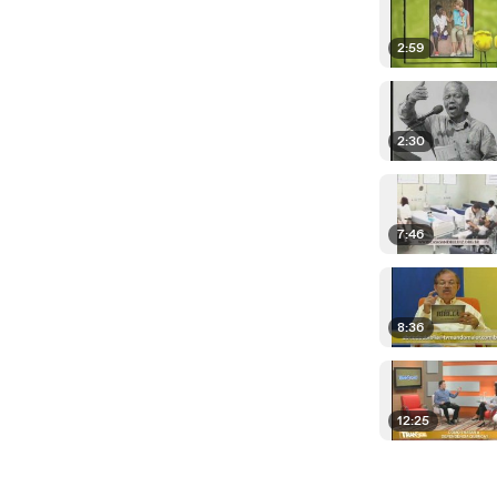
2:59
2:30
7:46
8:36
12:25