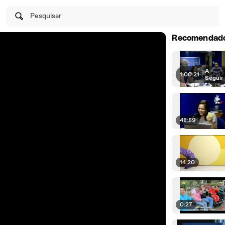
Pesquisar
Recomendad
A
1:00:21
|
Seguir
48:59
14:20
0:27