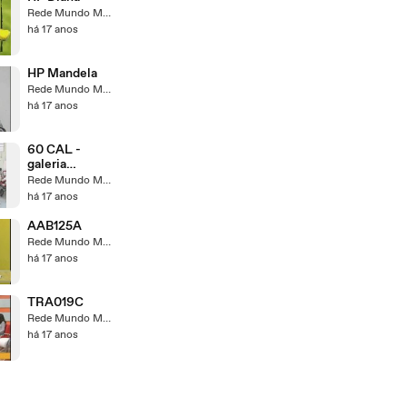
Rede Mundo Maior
há 17 anos
HP Mandela
Rede Mundo Maior
há 17 anos
60 CAL -
galeria
especiais
Rede Mundo Maior
tvmm
há 17 anos
AAB125A
Rede Mundo Maior
há 17 anos
TRA019C
Rede Mundo Maior
há 17 anos