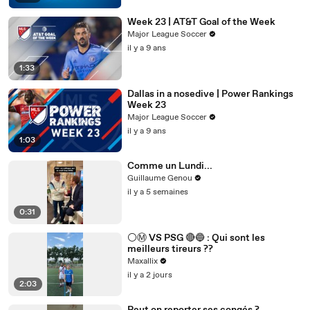
Week 23 | AT&T Goal of the Week
Major League Soccer
il y a 9 ans
1:33
Dallas in a nosedive | Power Rankings
Week 23
Major League Soccer
il y a 9 ans
1:03
Comme un Lundi...
Guillaume Genou
il y a 5 semaines
0:31
⚪️Ⓜ️ VS PSG 🔴🔵 : Qui sont les
meilleurs tireurs ??
Maxallix
il y a 2 jours
2:03