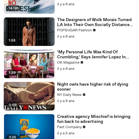
il y a 8 ans
14:06
The Designers of Wolk Morais Turned
LA Into Their Own Socially Distanced
Runway
POPSUGAR Fashion
il y a 6 ans
1:55
‘My Personal Life Was Kind Of
Crumbling,’ Says Jennifer Lopez In
REELZ Doc Detailing Her Scariest
OK Magazine
Moment
il y a 6 ans
1:29
Night owls have higher risk of dying
sooner
NY Daily News
il y a 8 ans
0:59
Creative agency Mischief is bringing
fun back to advertising
Fast Company
il y a 5 ans
3:25