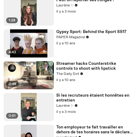
Peut on reporter ses congés ?
Laurène ✨
il y a 3 mois
1:28
Gypsy Sport: Behind the Sport SS17
PAPER Magazine
il y a 10 ans
4:43
Streamer hacks Counterstrike
controls to shoot with lipstick
The Daily Dot
il y a 10 ans
0:48
Si les recruteurs étaient honnêtes en
entretien
Laurène ✨
il y a 3 mois
0:51
Ton employeur te fait travailler en
dehors de tes horaires sans le déclarer