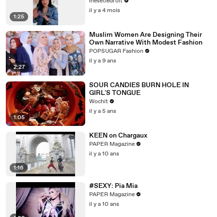
?
inesetledroit
il y a 4 mois
1:25
Muslim Women Are Designing Their
Own Narrative With Modest Fashion
POPSUGAR Fashion
il y a 9 ans
2:27
SOUR CANDIES BURN HOLE IN
GIRL'S TONGUE
Wochit
il y a 5 ans
1:05
KEEN on Chargaux
PAPER Magazine
il y a 10 ans
1:16
#SEXY: Pia Mia
PAPER Magazine
il y a 10 ans