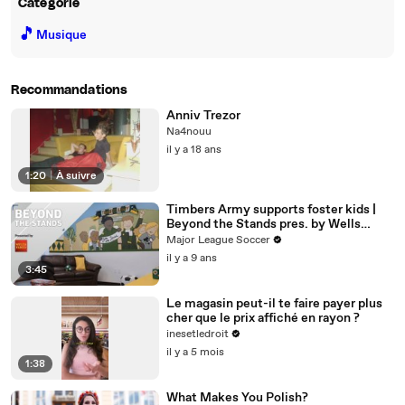
Catégorie
🎵
Musique
Recommandations
Anniv Trezor
Na4nouu
il y a 18 ans
1:20
|
À suivre
Timbers Army supports foster kids |
Beyond the Stands pres. by Wells
Fargo
Major League Soccer
il y a 9 ans
3:45
Le magasin peut-il te faire payer plus
cher que le prix affiché en rayon ?
inesetledroit
il y a 5 mois
1:38
What Makes You Polish?