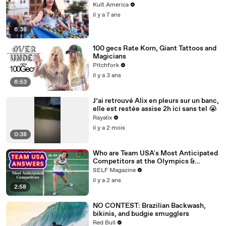
Kult America
il y a 7 ans
6:38
100 gecs Rate Korn, Giant Tattoos and
Magicians
Pitchfork
il y a 3 ans
6:53
J’ai retrouvé Alix en pleurs sur un banc,
elle est restée assise 2h ici sans tel 😭
Rayalix
il y a 2 mois
0:38
Who are Team USA's Most Anticipated
Competitors at the Olympics &
Paralympics
SELF Magazine
il y a 2 ans
2:58
NO CONTEST: Brazilian Backwash,
bikinis, and budgie smugglers
Red Bull