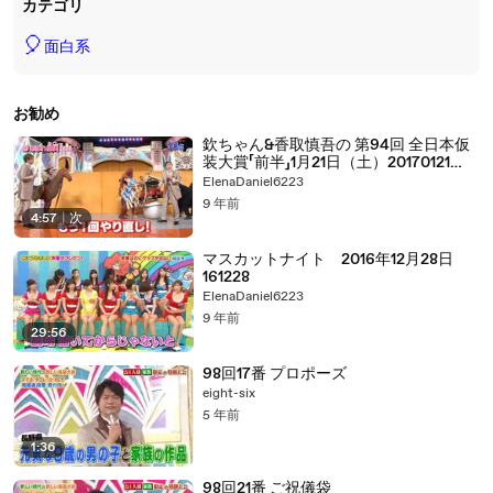
カテゴリ
🎈
面白系
お勧め
欽ちゃん&香取慎吾の 第94回 全日本仮
装大賞「前半」1月21日（土）20170121
part 2/2
ElenaDaniel6223
9 年前
4:57
|
次
マスカットナイト 2016年12月28日
161228
ElenaDaniel6223
9 年前
29:56
98回17番 プロポーズ
eight-six
5 年前
1:36
98回21番 ご祝儀袋