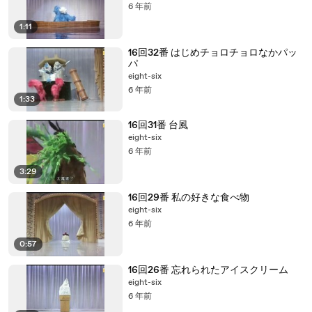
6 年前
1:11
16回32番 はじめチョロチョロなかパッ
パ
eight-six
6 年前
1:33
16回31番 台風
eight-six
6 年前
3:29
16回29番 私の好きな食べ物
eight-six
6 年前
0:57
16回26番 忘れられたアイスクリーム
eight-six
6 年前