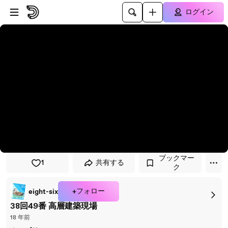
プレイヤーにスキップ
メインコンテンツにスキップ
ログイン
ブックマー
1
共有する
ク
+フォロー
eight-six
38回49番 高層建築現場
18 年前