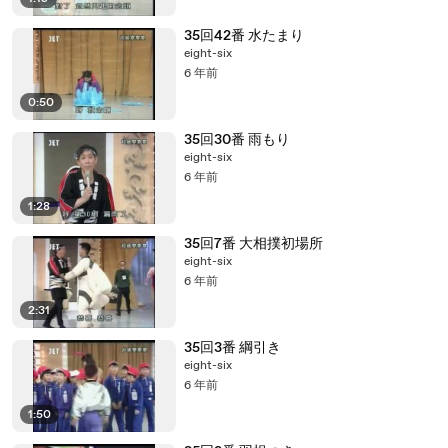
35回42番 水たまり
eight-six
6 年前
0:50
35回30番 雨もり
eight-six
6 年前
1:28
35回7番 大相撲初場所
eight-six
6 年前
2:31
35回3番 綱引き
eight-six
6 年前
1:50