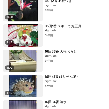
35回2番 羽根つき
eight-six
6 年前
0:50
35回1番 スキーでお正月
eight-six
6 年前
1:43
16回36番 大根おろし
eight-six
6 年前
1:02
16回41番 はりせんぼん
eight-six
6 年前
1:59
16回34番 噴水
eight-six