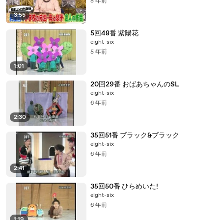
5 年前
3:55
5回48番 紫陽花
eight-six
5 年前
1:01
20回29番 おばあちゃんのSL
eight-six
6 年前
2:30
35回51番 ブラック&ブラック
eight-six
6 年前
2:41
35回50番 ひらめいた!
eight-six
6 年前
1:19