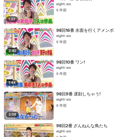
eight-six
5 年前
1:22
98回16番 水面を行くアメンボ
eight-six
5 年前
2:40
98回10番 ワン!
eight-six
5 年前
1:44
98回9番 遅刻しちゃう!
eight-six
5 年前
2:08
98回2番 ざんねんな鳥たち
eight-six