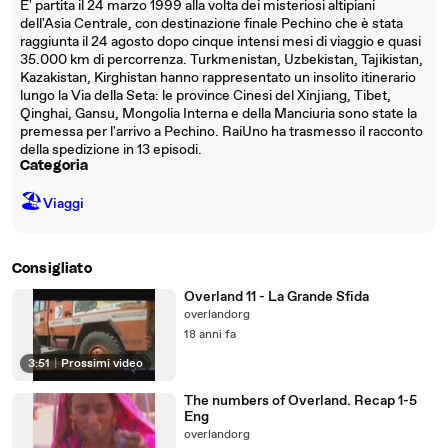
E' partita il 24 marzo 1999 alla volta dei misteriosi altipiani
dell'Asia Centrale, con destinazione finale Pechino che è stata
raggiunta il 24 agosto dopo cinque intensi mesi di viaggio e quasi
35.000 km di percorrenza. Turkmenistan, Uzbekistan, Tajikistan,
Kazakistan, Kirghistan hanno rappresentato un insolito itinerario
lungo la Via della Seta: le province Cinesi del Xinjiang, Tibet,
Qinghai, Gansu, Mongolia Interna e della Manciuria sono state la
premessa per l'arrivo a Pechino. RaiUno ha trasmesso il racconto
della spedizione in 13 episodi.
Categoria
🏖
Viaggi
Consigliato
Overland 11 - La Grande Sfida
overlandorg
18 anni fa
3:51
|
Prossimi video
The numbers of Overland. Recap 1-5
Eng
overlandorg