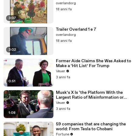
overlandorg
18 anni fa
3:07
Trailer Overland 1 e 7
overlandorg
18 anni fa
3:02
Former Aide Claims She Was Asked to
Make a ‘Hit List’ For Trump
Veuer
3 anni fa
0:51
Musk’s X Is ‘the Platform With the
Largest Ratio of Misinformation or
Disinformation’ Amongst All Social
Veuer
Media Platforms
3 anni fa
1:08
59 companies that are changing the
world: From Tesla to Chobani
Fortune