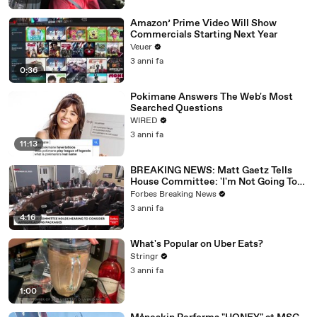
Amazon’ Prime Video Will Show
Commercials Starting Next Year
Veuer
3 anni fa
0:36
Pokimane Answers The Web's Most
Searched Questions
WIRED
3 anni fa
11:13
BREAKING NEWS: Matt Gaetz Tells
House Committee: 'I'm Not Going To
Vote For A Continuing Resolution'
Forbes Breaking News
3 anni fa
4:16
What's Popular on Uber Eats?
Stringr
3 anni fa
1:00