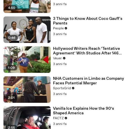
3 anni fa
4:50
3 Things to Know About Coco Gauff's
Parents
People
3 anni fa
0:46
Hollywood Writers Reach ‘Tentative
Agreement’ With Studios After 146
Day Strike
Veuer
3 anni fa
1:09
NHA Customers in Limbo as Company
Faces Potential Merger
SportsGrid
3 anni fa
2:01
Vanilla Ice Explains How the 90’s
Shaped America
FACTZ
3 anni fa
2:55