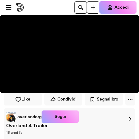
Vai al lettore
Passa al contenuto principale
Accedi
Like
Condividi
Segnalibro
Segui
overlandorg
Overland 4 Trailer
18 anni fa