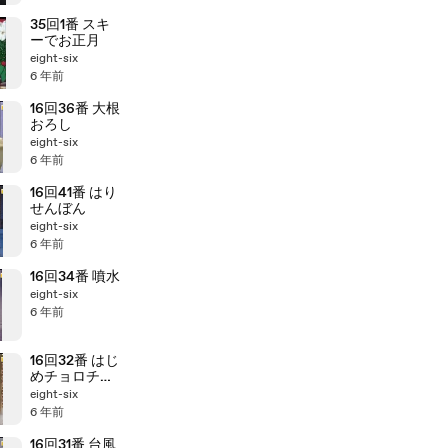
35回1番 スキ
ーでお正月
eight-six
6 年前
16回36番 大根
おろし
eight-six
6 年前
16回41番 はり
せんぼん
eight-six
6 年前
16回34番 噴水
eight-six
6 年前
16回32番 はじ
めチョロチョ
ロなかパッパ
eight-six
6 年前
16回31番 台風