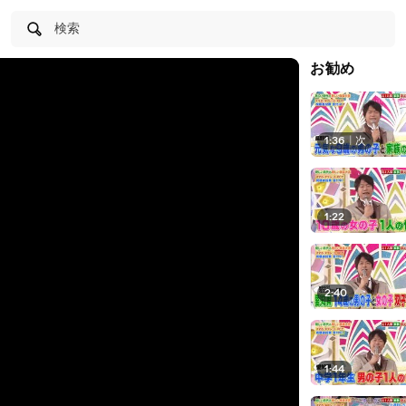
検索
お勧め
1:36
|
次
1:22
2:40
1:44