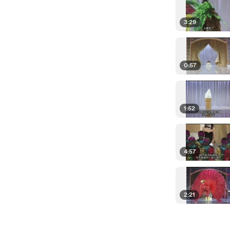
3:29
0:57
1:52
4:57
2:21