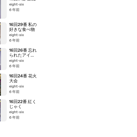
eight-six
6 年前
16回29番 私の
好きな食べ物
eight-six
6 年前
16回26番 忘れ
られたアイス
クリーム
eight-six
6 年前
16回24番 花火
大会
eight-six
6 年前
16回22番 紅く
じゃく
eight-six
6 年前