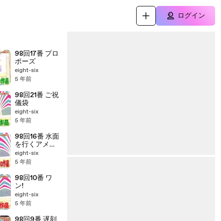
ログイン
98回17番 プロ
ポーズ
eight-six
5 年前
98回21番 ご祝
儀袋
eight-six
5 年前
98回16番 水面
を行くアメン
ボ
eight-six
5 年前
98回10番 ワ
ン!
eight-six
5 年前
98回9番 遅刻