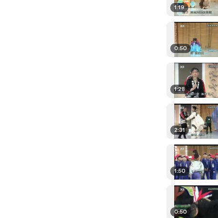
1:19
0:50
1:28
2:31
1:50
0:50