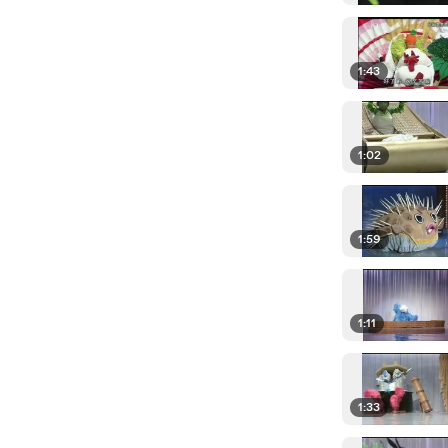
1:43
1:02
1:59
1:11
1:33