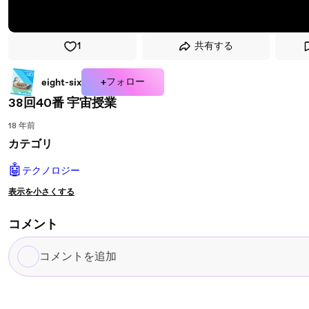
1
共有する
+フォロー
eight-six
38回40番 宇宙授業
18 年前
カテゴリ
🤖
テクノロジー
表示を小さくする
コメント
コ
メ
ン
ト