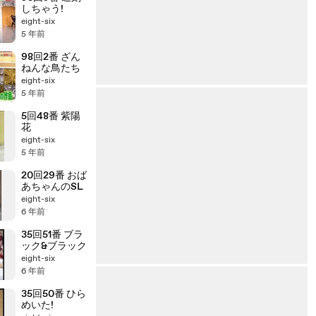
しちゃう!
eight-six
5 年前
98回2番 ざん
ねんな鳥たち
eight-six
5 年前
5回48番 紫陽
花
eight-six
5 年前
20回29番 おば
あちゃんのSL
eight-six
6 年前
35回51番 ブラ
ック&ブラック
eight-six
6 年前
35回50番 ひら
めいた!