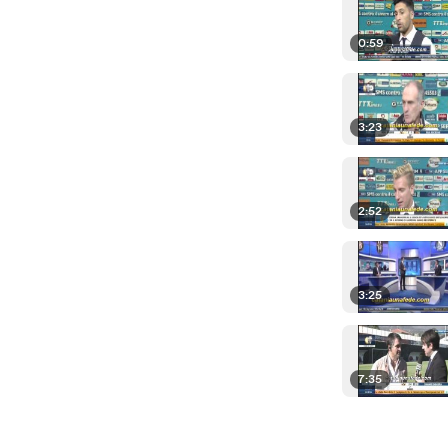
0:59
3:23
2:52
3:25
7:35