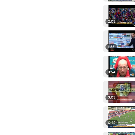
2:03
1:55
3:54
3:03
0:49