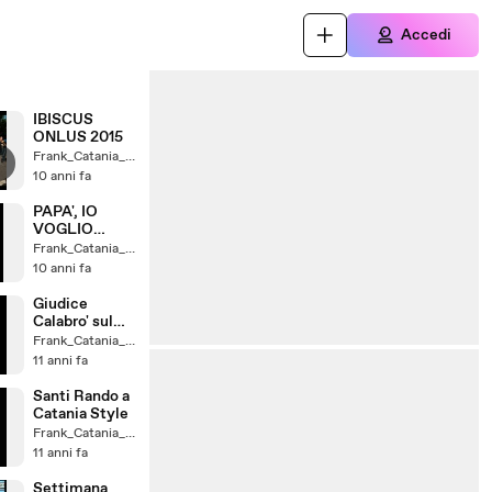
Accedi
IBISCUS
ONLUS 2015
Frank_Catania_un_Fede
10 anni fa
PAPA', IO
VOGLIO
GUARIRE
Frank_Catania_un_Fede
10 anni fa
Giudice
Calabro' sul
Caso Catania
Frank_Catania_un_Fede
11 anni fa
Santi Rando a
Catania Style
Frank_Catania_un_Fede
11 anni fa
Settimana