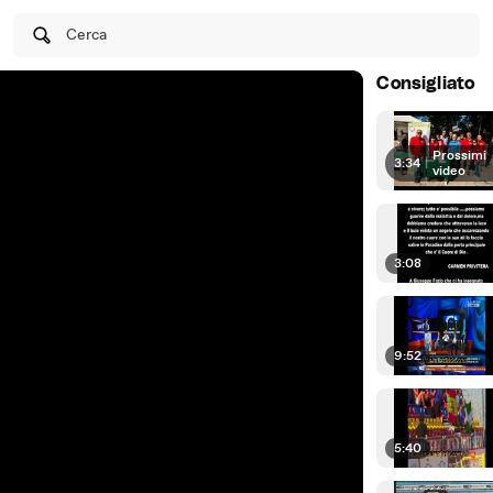
Cerca
Consigliato
Prossimi
3:34
|
video
3:08
9:52
5:40