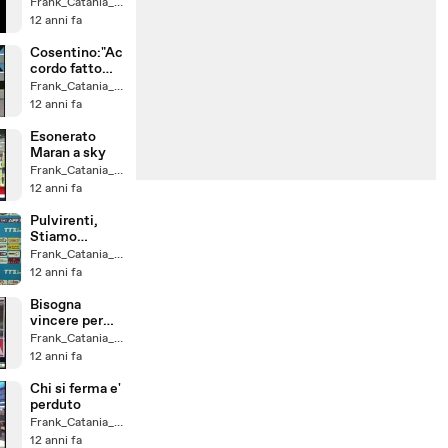
panchina
Frank_Catania_un_Fede
12 anni fa
Cosentino:"Ac
cordo fatto
con Gea
Frank_Catania_un_Fede
World"
12 anni fa
Esonerato
Maran a sky
Frank_Catania_un_Fede
12 anni fa
Pulvirenti,
Stiamo
compatti,
Frank_Catania_un_Fede
salviamo il
12 anni fa
Catania
Bisogna
vincere per
salvarsi
Frank_Catania_un_Fede
12 anni fa
Chi si ferma e'
perduto
Frank_Catania_un_Fede
12 anni fa