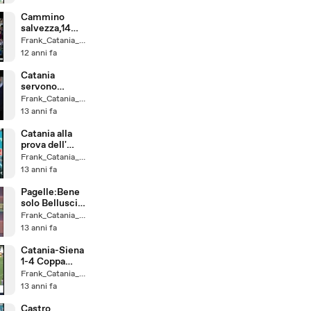
Cammino
salvezza,14
turni da vivere
Frank_Catania_un_Fede
12 anni fa
Catania
servono
carattere e
Frank_Catania_un_Fede
voglia
13 anni fa
Catania alla
prova dell'
Inter
Frank_Catania_un_Fede
13 anni fa
Pagelle:Bene
solo Bellusci e
Rinaudo
Frank_Catania_un_Fede
13 anni fa
Catania-Siena
1-4 Coppa
Italia
Frank_Catania_un_Fede
13 anni fa
Castro