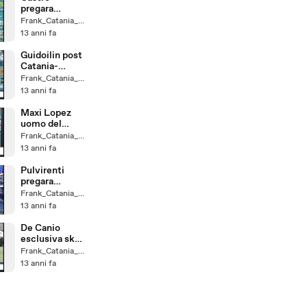
pregara
Catania-
Frank_Catania_un_Fede
Udinese
13 anni fa
Guidoilin post
Catania-
Udinese a sky
Frank_Catania_un_Fede
13 anni fa
Maxi Lopez
uomo del
giorno a sky
Frank_Catania_un_Fede
13 anni fa
Pulvirenti
pregara
Catania-
Frank_Catania_un_Fede
Udinese
13 anni fa
De Canio
esclusiva sky
sport 24
Frank_Catania_un_Fede
13 anni fa