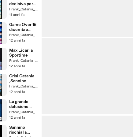
decisiva per
alcune
Frank_Catania_un_Fede
trattative
11 anni fa
Game Over 15
dicembre
2014
Frank_Catania_un_Fede
12 anni fa
Max Licari a
Sportime
Frank_Catania_un_Fede
12 anni fa
Crisi Catania
,Sannino
Resta ?
Frank_Catania_un_Fede
12 anni fa
La grande
delusione
della serie B
Frank_Catania_un_Fede
12 anni fa
Sannino
rischia la