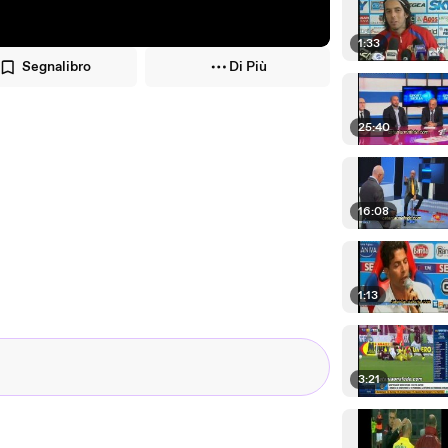
1:33
Segnalibro
Di Più
25:40
16:08
1:13
3:21