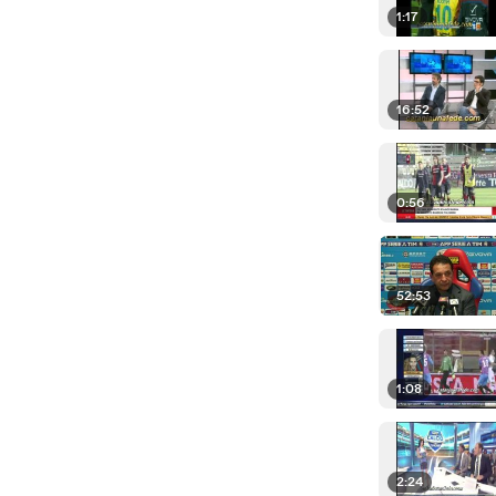
1:17
16:52
0:56
52:53
1:08
2:24