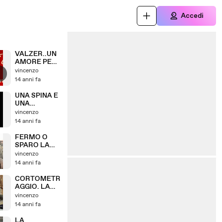
Accedi
VALZER..UN
AMORE PER
SEMPRE..EN
vincenzo
ZOSORRENTI
14 anni fa
NO..
UNA SPINA E
UNA
ROSA..ENZO
vincenzo
SORRENTINO
14 anni fa
.
FERMO O
SPARO LA
LEGGE SONO
vincenzo
IO..CORTO
14 anni fa
METRAGGIO.
FILM...L
CORTOMETR
ORIGINALE....
AGGIO. LA
.
FERMATA
vincenzo
DELL'AMORE
14 anni fa
.
.COMPLETO..
LA