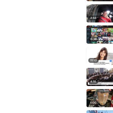
2:55
0:36
11:13
4:16
1:00