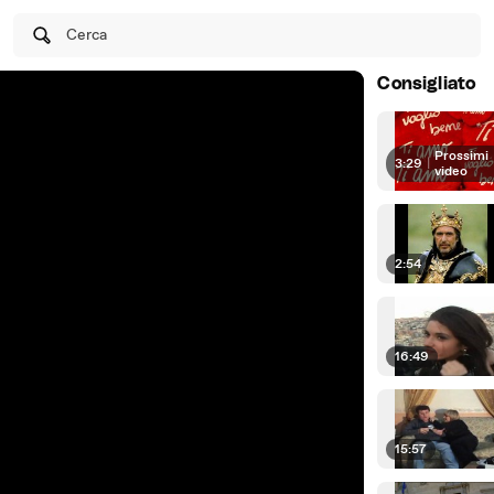
Cerca
Consigliato
Prossimi
3:29
|
video
2:54
16:49
15:57