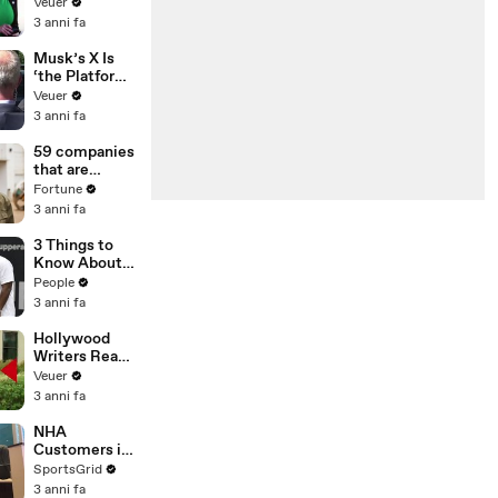
Was Asked to
Veuer
Make a ‘Hit
3 anni fa
List’ For
Trump
Musk’s X Is
‘the Platform
With the
Veuer
Largest Ratio
3 anni fa
of
Misinformatio
59 companies
n or
that are
Disinformatio
changing the
Fortune
n’ Amongst
world: From
3 anni fa
All Social
Tesla to
Media
Chobani
3 Things to
Platforms
Know About
Coco Gauff's
People
Parents
3 anni fa
Hollywood
Writers Reach
‘Tentative
Veuer
Agreement’
3 anni fa
With Studios
After 146 Day
NHA
Strike
Customers in
Limbo as
SportsGrid
Company
3 anni fa