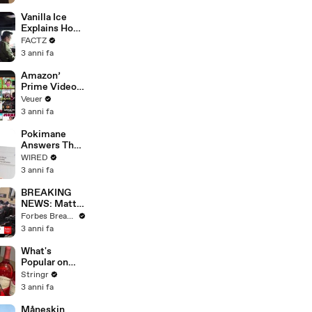
Faces
Potential
Vanilla Ice
Merger
Explains How
the 90’s
FACTZ
Shaped
3 anni fa
America
Amazon’
Prime Video
Will Show
Veuer
Commercials
3 anni fa
Starting Next
Year
Pokimane
Answers The
Web's Most
WIRED
Searched
3 anni fa
Questions
BREAKING
NEWS: Matt
Gaetz Tells
Forbes Breaking News
House
3 anni fa
Committee:
'I'm Not Going
What's
To Vote For A
Popular on
Continuing
Uber Eats?
Stringr
Resolution'
3 anni fa
Måneskin