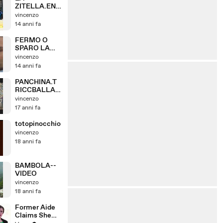
.
ZITELLA.ENZ
O
vincenzo
SORRENTINO
14 anni fa
FERMO O
SPARO LA
LEGGE SONO
vincenzo
IO..
14 anni fa
PANCHINA.T
RICCBALLAC
CHIO.ENZO
vincenzo
SORRENTINO
17 anni fa
SALERNO
totopinocchio
vincenzo
18 anni fa
BAMBOLA--
VIDEO
vincenzo
18 anni fa
Former Aide
Claims She