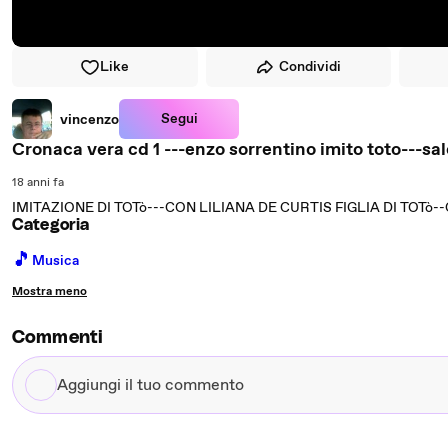
Like
Condividi
Segui
vincenzo
Cronaca vera cd 1 ---enzo sorrentino imito toto---
18 anni fa
IMITAZIONE DI TOTò---CON LILIANA DE CURTIS FIGLIA DI TO
Categoria
🎵
Musica
Mostra meno
Commenti
Aggiungi
il
tuo
commento