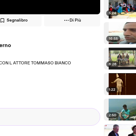
5:24
Segnalibro
Di Più
16:55
salerno
Tò--CON L ATTORE TOMMASO BIANCO
6:26
1:22
2:50