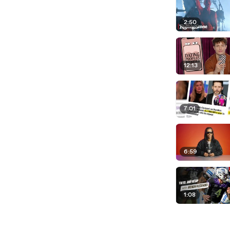
2:50
12:13
7:01
6:59
1:08