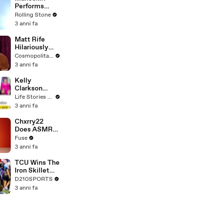
Performs
"HONEY" at
Rolling Stone
MSG
3 anni fa
Matt Rife
Hilariously
Roasts Your
Cosmopolitan USA
Dating
3 anni fa
Profiles |
Cosmopolitan
Kelly
Clarkson
Fights Back
Life Stories By Goalcast
Against
3 anni fa
Brandon
Blackstock In
Chxrry22
Devastating
Does ASMR
Divorce
with Matcha,
Fuse
Battle
Talks Using
3 anni fa
Music to
Escape &
TCU Wins The
Touring with
Iron Skillet
The Weeknd
With A 34-17
D210SPORTS
Win Over
3 anni fa
SMU