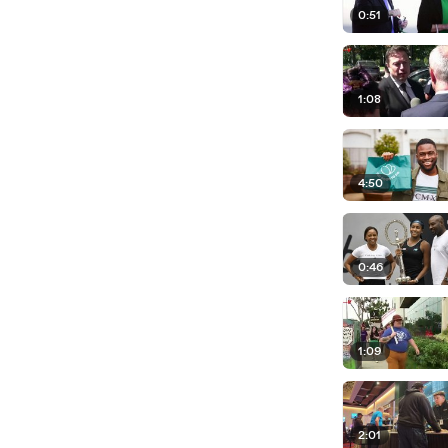
0:51
1:08
4:50
0:46
1:09
2:01