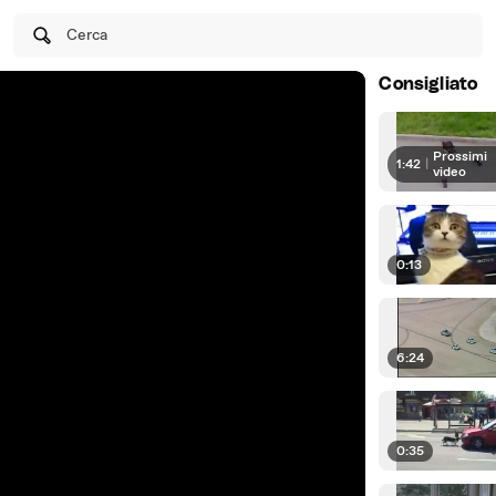
Cerca
Consigliato
Prossimi
1:42
|
video
0:13
6:24
0:35