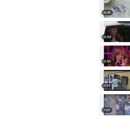
0:41
0:52
2:55
0:11
1:01