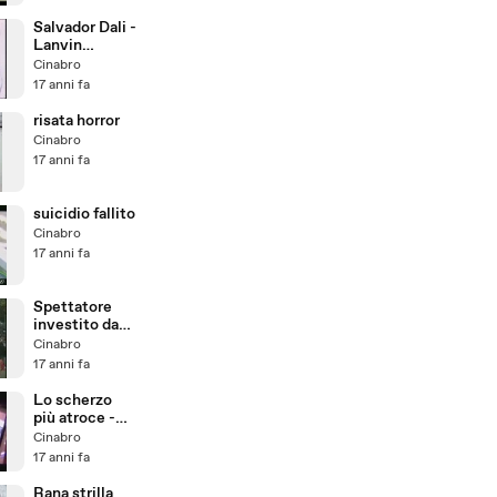
Salvador Dali -
Lanvin
Chocolate
Cinabro
17 anni fa
risata horror
Cinabro
17 anni fa
suicidio fallito
Cinabro
17 anni fa
Spettatore
investito da
una pariglia
Cinabro
17 anni fa
Lo scherzo
più atroce -
The Original
Cinabro
17 anni fa
Rana strilla