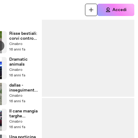
Accedi
Risse bestiali:
corvi contro
gatti
Cinabro
16 anni fa
Dramatic
animals
Cinabro
16 anni fa
dallas -
inseguimento
della polizia
Cinabro
termina in
16 anni fa
aeroporto
Il cane mangia
targhe
colpisce
Cinabro
ancora
16 anni fa
Una porticina