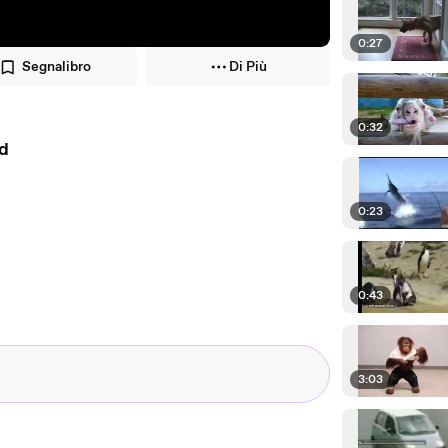
0:27
Segnalibro
Di Più
0:32
ad
0:23
0:43
3:03