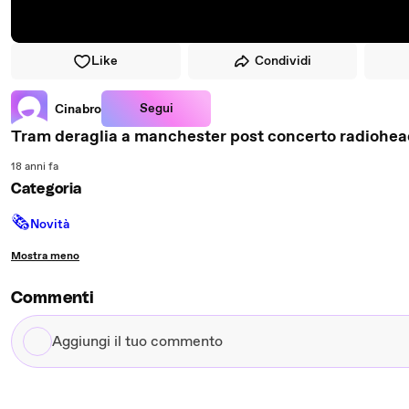
Like
Condividi
Segui
Cinabro
Tram deraglia a manchester post concerto radiohe
18 anni fa
Categoria
🗞
Novità
Mostra meno
Commenti
Aggiungi
il
tuo
commento