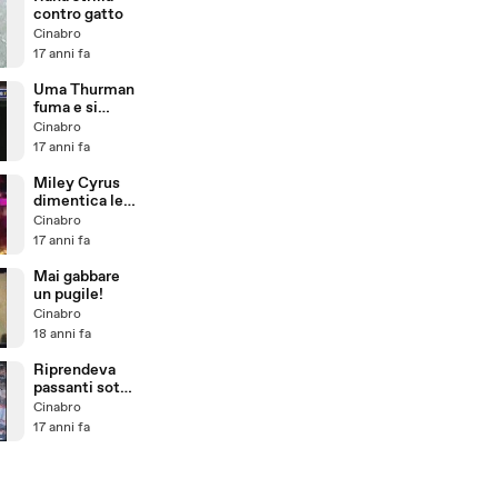
contro gatto
Cinabro
17 anni fa
Uma Thurman
fuma e si
concede ai fan
Cinabro
17 anni fa
Miley Cyrus
dimentica le
parole della
Cinabro
canzone
17 anni fa
Mai gabbare
un pugile!
Cinabro
18 anni fa
Riprendeva
passanti sotto
la gonna
Cinabro
17 anni fa