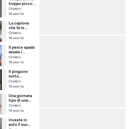
troppo piccola
per il cane
Cinabro
16 anni fa
La caprona
che fa le
linguacce
Cinabro
16 anni fa
Il pesce spada
assale i
pescatori
Cinabro
16 anni fa
Il pinguino
sotto
anfetamine
Cinabro
16 anni fa
Una giornata
tipo di una
scimmia di
Cinabro
Hollywood
16 anni fa
investe in
auto il suo