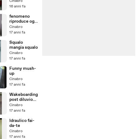
aggressore
Cinabro
16 anni fa
fenomeno
riproduce ogni
tipo di motore
Cinabro
con la bocca
17 anni fa
Squalo
mangia squalo
Cinabro
17 anni fa
Funny mush-
up
Cinabro
17 anni fa
Wakeboarding
post diluvio
#2
Cinabro
17 anni fa
Idraulico fai-
da-te
Cinabro
17 anni fa