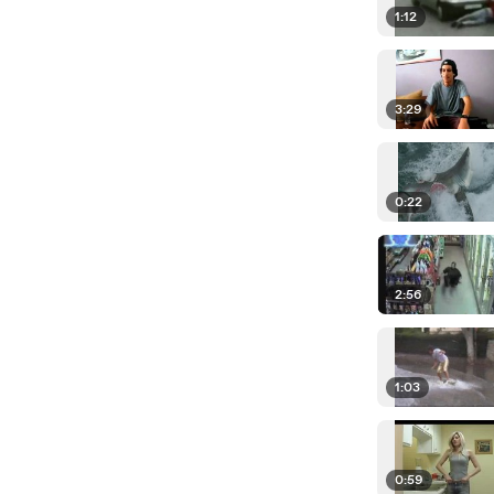
1:12
3:29
0:22
2:56
1:03
0:59