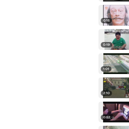
0:15
0:19
1:01
2:10
0:52