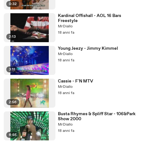
0:32
Kardinal Offishall - AOL 16 Bars
Freestyle
MrDiallo
18 anni fa
2:13
Young Jeezy - Jimmy Kimmel
MrDiallo
18 anni fa
3:11
Cassie - F'N MTV
MrDiallo
18 anni fa
2:56
Busta Rhymes & Spliff Star - 106&Park
Show 2000
MrDiallo
18 anni fa
6:55