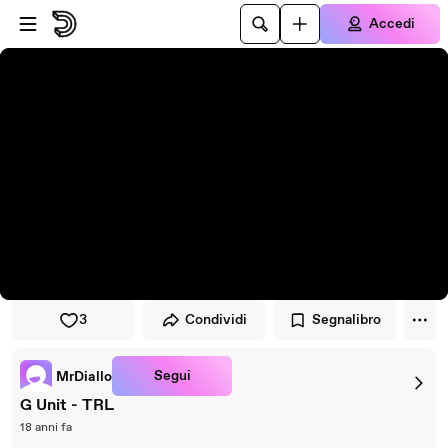
Vai al lettore
Passa al contenuto principale
Accedi
3
Condividi
Segnalibro
Segui
MrDiallo
G Unit - TRL
18 anni fa