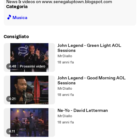
News & videos on www.senegaluptown.blogspot.com
Categoria
🎵
Musica
Consigliato
John Legend - Green Light AOL
Sessions
MrDiallo
18 anni fa
4:48
|
Prossimi video
John Legend - Good Morning AOL
Sessions
MrDiallo
18 anni fa
4:21
Ne-Yo - David Letterman
MrDiallo
18 anni fa
4:11