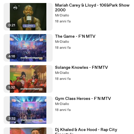
Mariah Carey & Lloyd - 106&Park Show
2000
MrDiallo
18 anni fa
0:21
The Game - F'N MTV
MrDiallo
18 anni fa
4:16
Solange Knowles - FN'MTV
MrDiallo
18 anni fa
1:32
Gym Class Heroes - F'N MTV
MrDiallo
18 anni fa
3:32
Dj Khaled & Ace Hood - Rap City