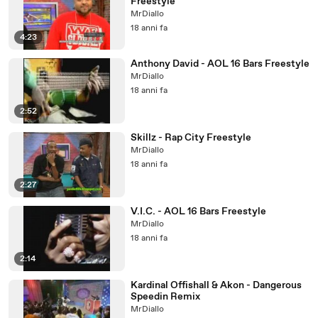
Freestyle
MrDiallo
18 anni fa
4:23
Anthony David - AOL 16 Bars Freestyle
MrDiallo
18 anni fa
2:52
Skillz - Rap City Freestyle
MrDiallo
18 anni fa
2:27
V.I.C. - AOL 16 Bars Freestyle
MrDiallo
18 anni fa
2:14
Kardinal Offishall & Akon - Dangerous
Speedin Remix
MrDiallo