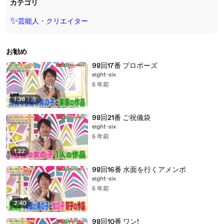
カテゴリ
✨
芸能人・クリエイター
お勧め
98回17番 プロポーズ
eight-six
5 年前
1:36
|
次
98回21番 ご祝儀袋
eight-six
5 年前
1:22
98回16番 水面を行くアメンボ
eight-six
5 年前
2:40
98回10番 ワン!