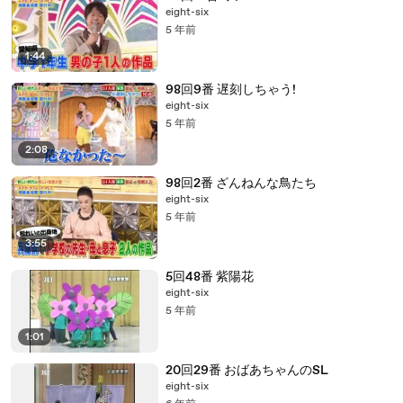
eight-six
5 年前
1:44
98回9番 遅刻しちゃう!
eight-six
5 年前
2:08
98回2番 ざんねんな鳥たち
eight-six
5 年前
3:55
5回48番 紫陽花
eight-six
5 年前
1:01
20回29番 おばあちゃんのSL
eight-six