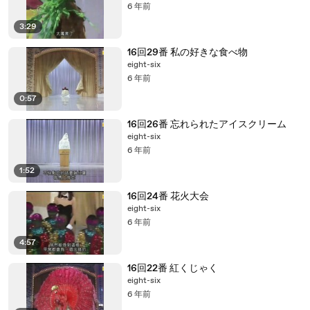
6 年前
3:29
16回29番 私の好きな食べ物
eight-six
6 年前
0:57
16回26番 忘れられたアイスクリーム
eight-six
6 年前
1:52
16回24番 花火大会
eight-six
6 年前
4:57
16回22番 紅くじゃく
eight-six
6 年前