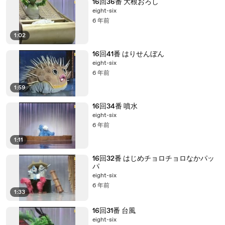
16回36番 大根おろし
eight-six
6 年前
1:02
16回41番 はりせんぼん
eight-six
6 年前
1:59
16回34番 噴水
eight-six
6 年前
1:11
16回32番 はじめチョロチョロなかパッ
パ
eight-six
6 年前
1:33
16回31番 台風
eight-six