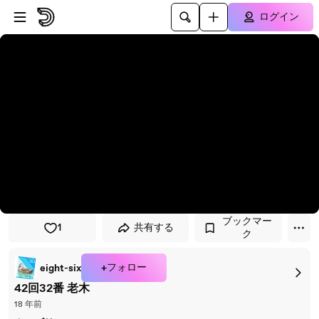
プレイヤーにスキップ
メインコンテンツにスキップ
ログイン
ブックマー
1
共有する
ク
+フォロー
eight-six
42回32番 老木
18 年前