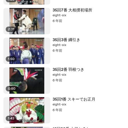
35回7番 大相撲初場所
eight-six
6 年前
2:31
35回3番 綱引き
eight-six
6 年前
1:50
35回2番 羽根つき
eight-six
6 年前
0:50
35回1番 スキーでお正月
eight-six
6 年前
1:43