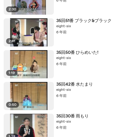
6 年前
2:30
35回51番 ブラック&ブラック
eight-six
6 年前
2:41
35回50番 ひらめいた!
eight-six
6 年前
1:19
35回42番 水たまり
eight-six
6 年前
0:50
35回30番 雨もり
eight-six
6 年前
1:28