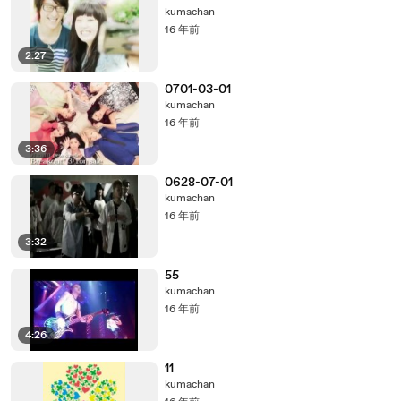
kumachan
16 年前
2:27
0701-03-01
kumachan
16 年前
3:36
0628-07-01
kumachan
16 年前
3:32
55
kumachan
16 年前
4:26
11
kumachan