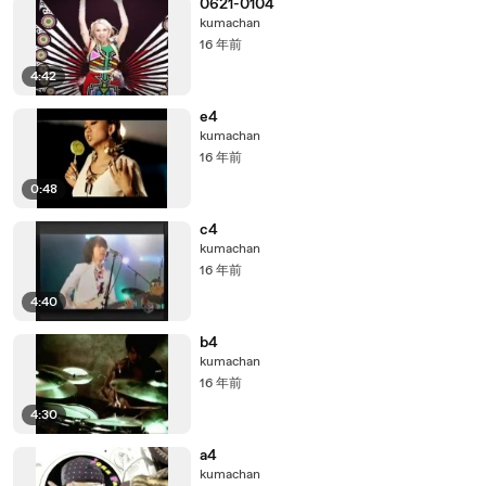
0621-0104
kumachan
16 年前
4:42
e4
kumachan
16 年前
0:48
c4
kumachan
16 年前
4:40
b4
kumachan
16 年前
4:30
a4
kumachan