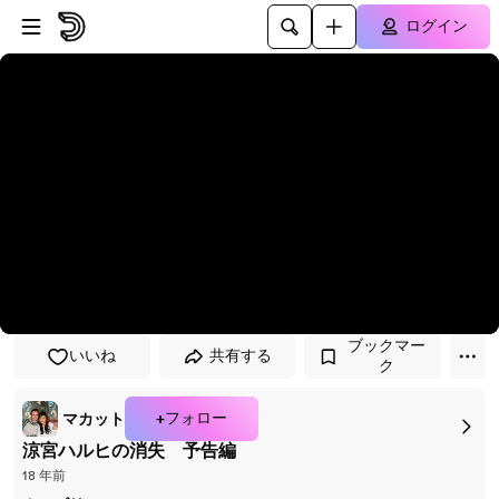
プレイヤーにスキップ
メインコンテンツにスキップ
ログイン
ブックマー
いいね
共有する
ク
+フォロー
マカット
涼宮ハルヒの消失 予告編
18 年前