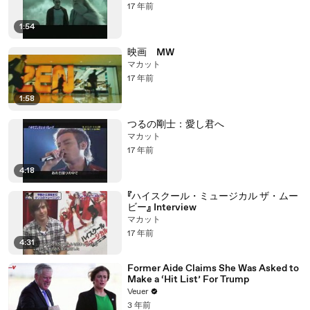
17 年前
1:54
映画 MW
マカット
17 年前
1:58
つるの剛士：愛し君へ
マカット
17 年前
4:18
『ハイスクール・ミュージカル ザ・ムー
ビー』 Interview
マカット
17 年前
4:31
Former Aide Claims She Was Asked to
Make a ‘Hit List’ For Trump
Veuer
3 年前