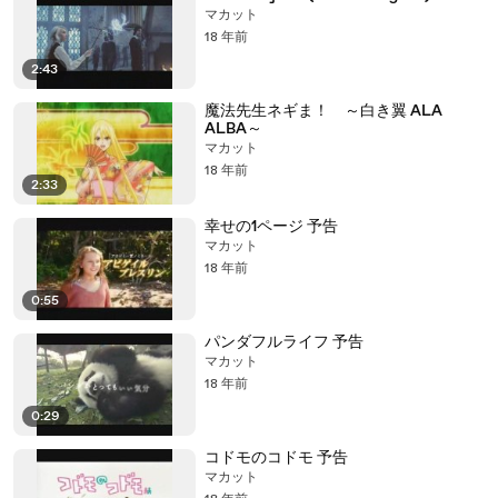
マカット
18 年前
2:43
魔法先生ネギま！ ～白き翼 ALA
ALBA～
マカット
18 年前
2:33
幸せの1ページ 予告
マカット
18 年前
0:55
パンダフルライフ 予告
マカット
18 年前
0:29
コドモのコドモ 予告
マカット