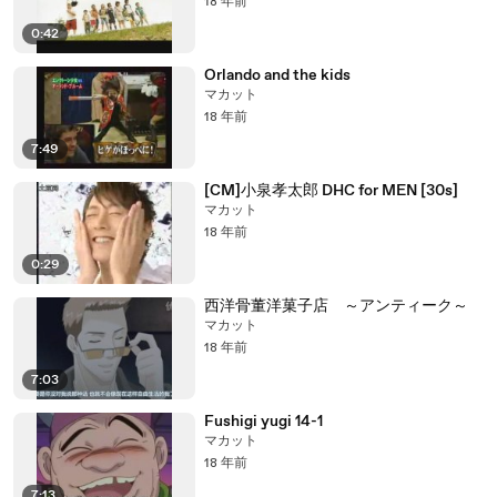
18 年前
0:42
Orlando and the kids
マカット
18 年前
7:49
[CM]小泉孝太郎 DHC for MEN [30s]
マカット
18 年前
0:29
西洋骨董洋菓子店 ～アンティーク～
マカット
18 年前
7:03
Fushigi yugi 14-1
マカット
18 年前
7:13