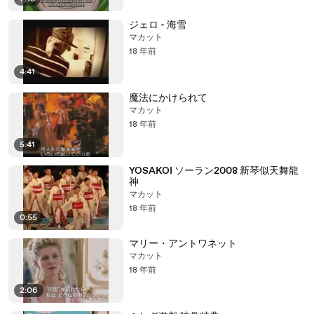
ジェロ - 海雪
マカット
18 年前
4:41
魔法にかけられて
マカット
18 年前
5:41
YOSAKOI ソーラン2008 新琴似天舞龍
神
マカット
18 年前
0:55
マリー・アントワネット
マカット
18 年前
2:06