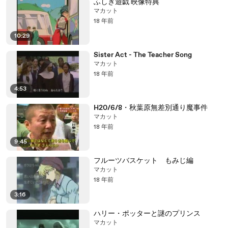
ふしぎ遊戯 映像特典
マカット
18 年前
10:29
Sister Act - The Teacher Song
マカット
18 年前
4:53
H20/6/8・秋葉原無差別通り魔事件
マカット
18 年前
9:45
フルーツバスケット もみじ編
マカット
18 年前
3:16
ハリー・ポッターと謎のプリンス
マカット