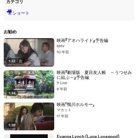
カテゴリ
🎥
ショート
お勧め
映画『アオハライド』予告編
bbtv
10 年前
1:32
|
次
映画『劇場版 夏目友人帳 ～うつせみ
に結ぶ～』予告編
!t Live
8 年前
1:34
映画「鴨川ホルモー」
マカット
17 年前
1:38
Evanna Lynch (Luna Lovegood)