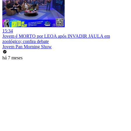
15:34
Jovem é MORTO por LEOA após INVADIR JAULA em
zoológico; confira debate
Jovem Pan Morning Show
há 7 meses