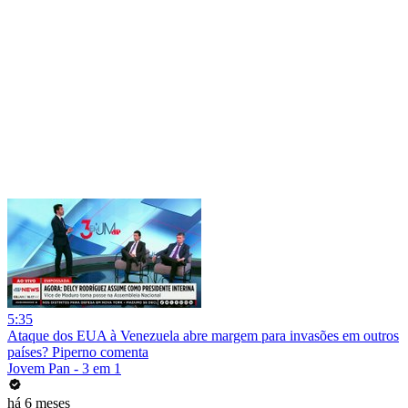
5:35
Ataque dos EUA à Venezuela abre margem para invasões em outros
países? Piperno comenta
Jovem Pan - 3 em 1
há 6 meses