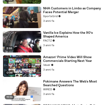
NHA Customers in Limbo as Company
Faces Potential Merger
SportsGrid
3 anni fa
2:01
Vanilla Ice Explains How the 90’s
Shaped America
FACTZ
3 anni fa
2:55
Amazon’ Prime Video Will Show
Commercials Starting Next Year
Veuer
3 anni fa
0:36
Pokimane Answers The Web's Most
Searched Questions
WIRED
3 anni fa
11:13