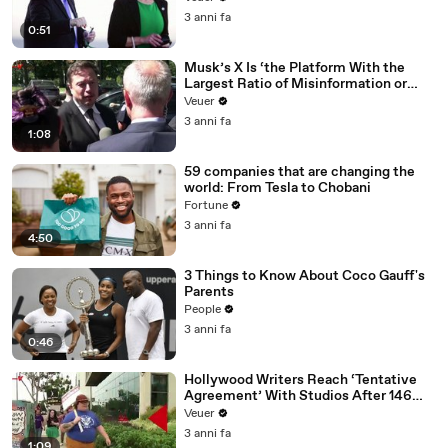
3 anni fa
0:51
Musk’s X Is ‘the Platform With the
Largest Ratio of Misinformation or
Disinformation’ Amongst All Social
Veuer
Media Platforms
3 anni fa
1:08
59 companies that are changing the
world: From Tesla to Chobani
Fortune
3 anni fa
4:50
3 Things to Know About Coco Gauff's
Parents
People
3 anni fa
0:46
Hollywood Writers Reach ‘Tentative
Agreement’ With Studios After 146
Day Strike
Veuer
3 anni fa
1:09