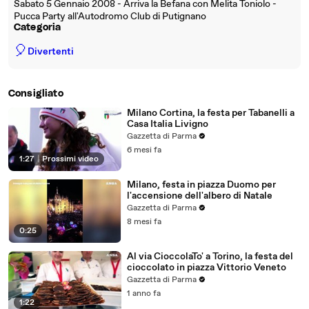
Sabato 5 Gennaio 2008 - Arriva la Befana con Melita Toniolo -
Pucca Party all'Autodromo Club di Putignano
Categoria
🎈
Divertenti
Consigliato
Milano Cortina, la festa per Tabanelli a
Casa Italia Livigno
Gazzetta di Parma
6 mesi fa
1:27
|
Prossimi video
Milano, festa in piazza Duomo per
l'accensione dell'albero di Natale
Gazzetta di Parma
8 mesi fa
0:25
Al via CioccolaTo' a Torino, la festa del
cioccolato in piazza Vittorio Veneto
Gazzetta di Parma
1 anno fa
1:22