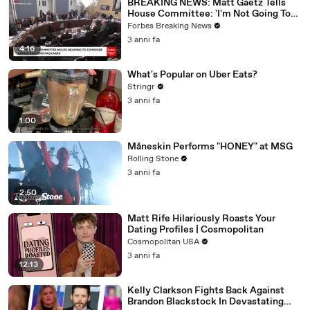
BREAKING NEWS: Matt Gaetz Tells
House Committee: 'I'm Not Going To
Vote For A Continuing Resolution'
Forbes Breaking News
3 anni fa
4:16
What's Popular on Uber Eats?
Stringr
3 anni fa
1:00
Måneskin Performs "HONEY" at MSG
Rolling Stone
3 anni fa
2:50
Matt Rife Hilariously Roasts Your
Dating Profiles | Cosmopolitan
Cosmopolitan USA
3 anni fa
12:13
Kelly Clarkson Fights Back Against
Brandon Blackstock In Devastating