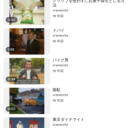
クリップを使わずにお菓子袋をとじる方
法
cranecote
18 年前
0:25
ドバイ
cranecote
18 年前
1:55
バイク男
cranecote
18 年前
0:34
路駐
cranecote
18 年前
0:07
東京ダイナマイト
cranecote