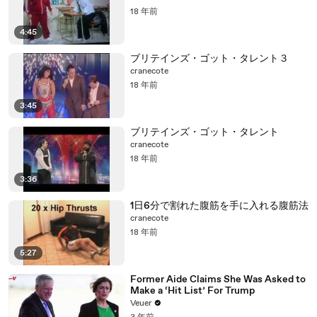
18 年前
4:45
ブリテインズ・ゴット・タレント３
cranecote
18 年前
3:45
ブリテインズ・ゴット・タレント
cranecote
18 年前
3:36
1日6分で割れた腹筋を手に入れる腹筋法
cranecote
18 年前
5:27
Former Aide Claims She Was Asked to
Make a ‘Hit List’ For Trump
Veuer