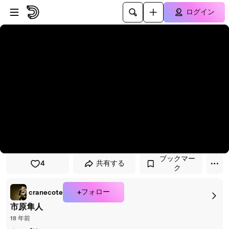
プレイヤーにスキップ
メインコンテンツにスキップ
ログイン
ブックマー
4
共有する
ク
+フォロー
cranecote
市原隼人
18 年前