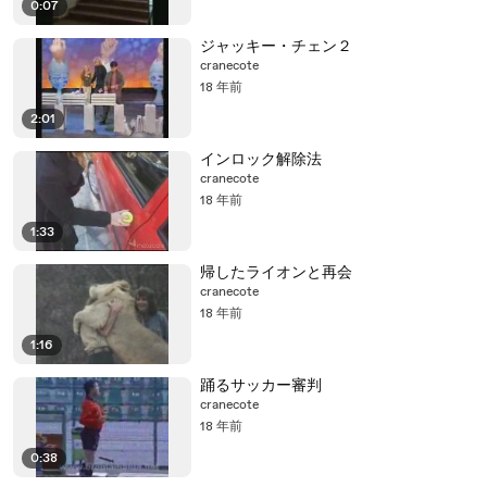
0:07
ジャッキー・チェン２
cranecote
18 年前
2:01
インロック解除法
cranecote
18 年前
1:33
帰したライオンと再会
cranecote
18 年前
1:16
踊るサッカー審判
cranecote
18 年前
0:38