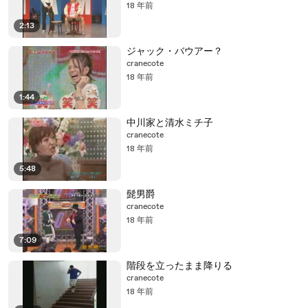
18 年前
2:13
ジャック・バウアー？
cranecote
18 年前
1:44
中川家と清水ミチ子
cranecote
18 年前
5:48
髭男爵
cranecote
18 年前
7:09
階段を立ったまま降りる
cranecote
18 年前