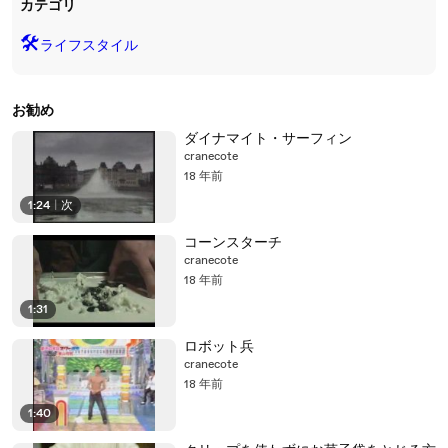
カテゴリ
🛠️
ライフスタイル
お勧め
ダイナマイト・サーフィン
cranecote
18 年前
1:24
|
次
コーンスターチ
cranecote
18 年前
1:31
ロボット兵
cranecote
18 年前
1:40