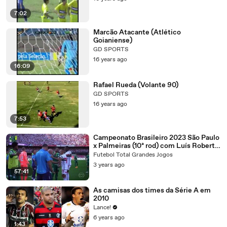
7:02
Marcão Atacante (Atlético
Goianiense)
GD SPORTS
16 years ago
16:09
Rafael Rueda (Volante 90)
GD SPORTS
16 years ago
7:53
Campeonato Brasileiro 2023 São Paulo
x Palmeiras (10ª rod) com Luís Roberto
(Globo) 1º tempo
Futebol Total Grandes Jogos
3 years ago
57:41
As camisas dos times da Série A em
2010
Lance!
6 years ago
1:43