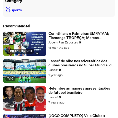
Category
🥇
Sports
Recommended
Corinthians e Palmeiras EMPATAM;
Flamengo TROPEÇA; Marcos
Leonardo no São Paulo? | BATE-
Jovem Pan Esportes
PRONTO
11 months ago
2:08:17
|
Up next
Lance! de olho nos adversários dos
clubes brasileiros no Super Mundial de
Clubes da Fifa - Episódio 1
Lance!
1 year ago
7:16
Relembre as maiores apresentações
do futebol brasileiro
Lance!
7 years ago
0:53
【JOGO COMPLETO】 Velo Clube x