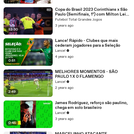
Copa do Brasil 2023 Corinthians x São
Paulo (Semifinais, 1ª) com Milton Leite
(SporTV) 2º tempo
Futebol Total Grandes Jogos
3 years ago
52:30
Lance! Rápido - Clubes que mais
cederam jogadores para a Seleção
Lance!
4 years ago
0:51
MELHORES MOMENTOS - SÃO
PAULO 1 X 0 FLAMENGO
Lance!
2 years ago
2:49
James Rodríguez, reforço são paulino,
chega em solo brasileiro
Lance!
3 years ago
0:45