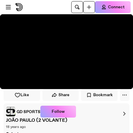
Skip to player
Skip to main content
Connect
Like
Share
Bookmark
Follow
GD SPORTS
JOÃO PAULO (2 VOLANTE)
18 years ago