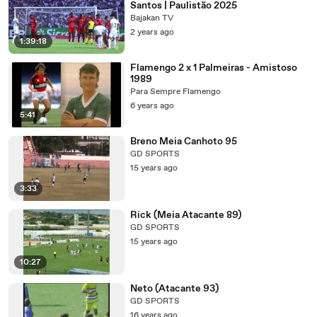
Santos | Paulistão 2025
Bajakan TV
2 years ago
1:39:18
Flamengo 2 x 1 Palmeiras - Amistoso
1989
Para Sempre Flamengo
6 years ago
5:41
Breno Meia Canhoto 95
GD SPORTS
15 years ago
3:33
Rick (Meia Atacante 89)
GD SPORTS
15 years ago
10:27
Neto (Atacante 93)
GD SPORTS
16 years ago