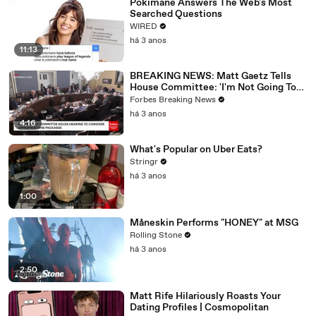
Pokimane Answers The Web's Most
Searched Questions
WIRED
há 3 anos
11:13
BREAKING NEWS: Matt Gaetz Tells
House Committee: 'I'm Not Going To
Vote For A Continuing Resolution'
Forbes Breaking News
há 3 anos
4:16
What's Popular on Uber Eats?
Stringr
há 3 anos
1:00
Måneskin Performs "HONEY" at MSG
Rolling Stone
há 3 anos
2:50
Matt Rife Hilariously Roasts Your
Dating Profiles | Cosmopolitan