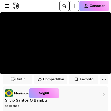
Pular para o player
Ir para o conteúdo principal
Conectar
Curtir
Compartilhar
Favorito
Seguir
Florêncio
Silvio Santos O Bambu
há 18 anos