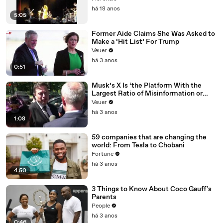
há 18 anos
5:05
Former Aide Claims She Was Asked to
Make a ‘Hit List’ For Trump
Veuer
há 3 anos
0:51
Musk’s X Is ‘the Platform With the
Largest Ratio of Misinformation or
Disinformation’ Amongst All Social
Veuer
Media Platforms
há 3 anos
1:08
59 companies that are changing the
world: From Tesla to Chobani
Fortune
há 3 anos
4:50
3 Things to Know About Coco Gauff's
Parents
People
há 3 anos
0:46