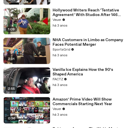
Hollywood Writers Reach ‘Tentative
Agreement’ With Studios After 146
Day Strike
Veuer
há 3 anos
1:09
NHA Customers in Limbo as Company
Faces Potential Merger
SportsGrid
há 3 anos
2:01
Vanilla Ice Explains How the 90’s
Shaped America
FACTZ
há 3 anos
2:55
Amazon’ Prime Video Will Show
Commercials Starting Next Year
Veuer
há 3 anos
0:36