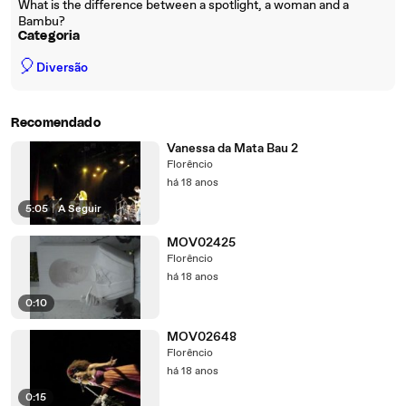
What is the difference between a spotlight, a woman and a
Bambu?
Categoria
🎈
Diversão
Recomendado
Vanessa da Mata Bau 2
Florêncio
há 18 anos
5:05
|
A Seguir
MOV02425
Florêncio
há 18 anos
0:10
MOV02648
Florêncio
há 18 anos
0:15