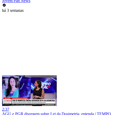
Jovem Pan News
há 3 semanas
2:37
AGU e PGR divergem sobre Lei da Dosimetria, entenda | TEMPO