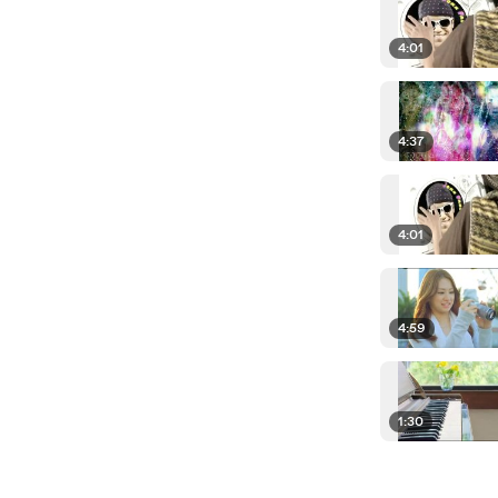
4:01
4:37
4:01
4:59
1:30