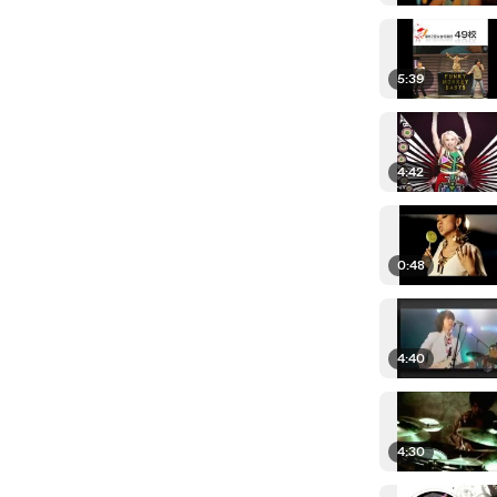
5:39
4:42
0:48
4:40
4:30