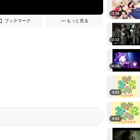
3:36
ブックマーク
もっと見る
3:32
4:26
4:52
4:52