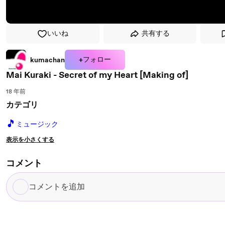
いいね
共有する
+フォロー
kumachan
Mai Kuraki - Secret of my Heart [Making of]
18 年前
カテゴリ
🎵
ミュージック
表示を小さくする
コメント
コ
メ
ン
ト