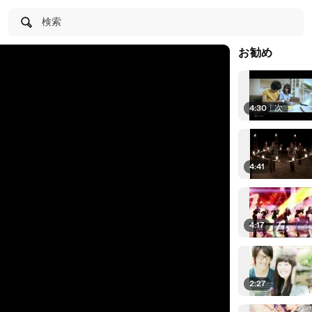
検索
お勧め
4:30
|
次
4:41
4:17
2:27