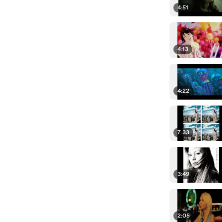
4:51
4:13
4:22
7:33
3:49
2:05