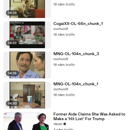
18 năm trước
14:39
CogaiXX-OL-66n_chunk_1
cuchuoi9
18 năm trước
14:33
MNG-OL-104n_chunk_3
cuchuoi9
18 năm trước
14:35
MNG-OL-104n_chunk_1
cuchuoi9
18 năm trước
14:30
Former Aide Claims She Was Asked to
Make a ‘Hit List’ For Trump
Veuer