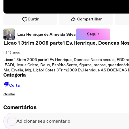
Curtir
Compartilhar
Seguir
Luiz Henrique de Almeida Silva
Licao 1 3trim 2008 parte1 Ev.Henrique, Doencas No
há 18 anos
Licao 1 3trim 2008 parte1 Ev.Henrique, Doencas Nosso seculo, EBD n
IEADI, Jesus Cristo, Deus, Espírito Santo, figuras, mapas, questionário,
Ma, Ervalia, Mg, Lição1 5ptes 3Trim2008 Ev.Henrique AS DOENÇ
Categoria
🎥
Curta
Ocultar
Comentários
Adicionar
seu