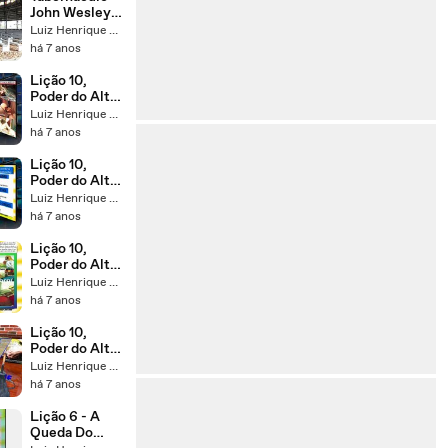
Kaytinine
John Wesley,
EUA, OAK
Luiz Henrique de Almeida Silva
BLUFFS,
há 7 anos
minha visita
em 18-11-18, Pr
Lição 10,
Henrique,
Poder do Alto
EBD NA TV
contra as
Luiz Henrique de Almeida Silva
Hostes da
há 7 anos
Maldade, 4
Parte, 1Tr19,
Lição 10,
Pr. Henrique,
Poder do Alto
EBD NA TV
contra as
Luiz Henrique de Almeida Silva
Hostes da
há 7 anos
Maldade, 3
Parte, 1Tr19,
Lição 10,
Pr. Henrique,
Poder do Alto
EBD NA TV
contra as
Luiz Henrique de Almeida Silva
Hostes da
há 7 anos
Maldade, 2
Parte, 1Tr19,
Lição 10,
Pr. Henrique,
Poder do Alto
EBD NA TV
contra as
Luiz Henrique de Almeida Silva
Hostes da
há 7 anos
Maldade, 1
Parte, 1Tr19,
Lição 6 - A
Pr. Henrique,
Queda Do
EBD NA TV