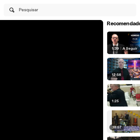
Pesquisar
Recomendad
1:39
|
A Seguir
12:56
1:25
38:57