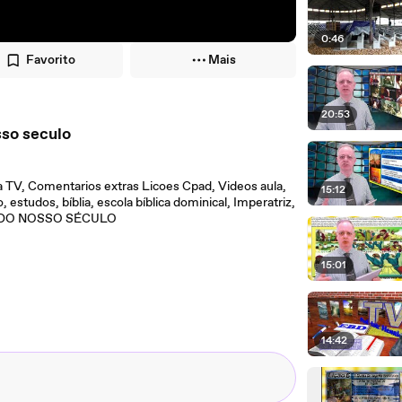
0:46
Favorito
Mais
20:53
sso seculo
a TV, Comentarios extras Licoes Cpad, Videos aula,
15:12
 estudos, bíblia, escola bíblica dominical, Imperatriz,
AS DO NOSSO SÉCULO
15:01
14:42