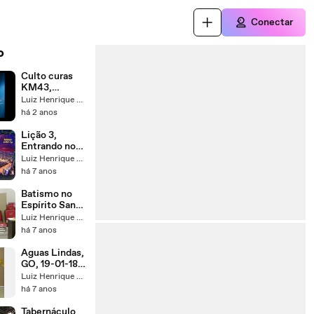
Conectar
o
Culto curas
KM43,
Cajamar, SP,
Luiz Henrique de Almeida Silva
EBD NA TV, Pr
há 2 anos
Henrique,
9999152-
Lição 3,
0454
Entrando no
Tabernáculo, o
Luiz Henrique de Almeida Silva
Pátio, 1 Parte,
há 7 anos
2Tr19, Pr.
Henrique,
Batismo no
EBD NA TV
Espírito Santo
é para Todos -
Luiz Henrique de Almeida Silva
Pr. Henrique -
há 7 anos
EBD NA TV
Aguas Lindas,
GO, 19-01-18,
Pr Henrique,
Luiz Henrique de Almeida Silva
EBD NA TV,
há 7 anos
Curas,
Milagres,
Tabernáculo