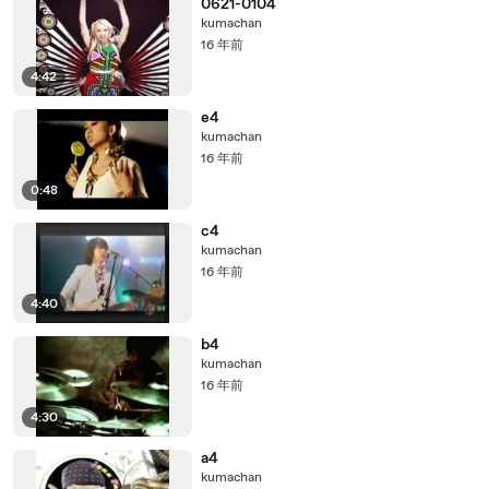
0621-0104
kumachan
16 年前
4:42
e4
kumachan
16 年前
0:48
c4
kumachan
16 年前
4:40
b4
kumachan
16 年前
4:30
a4
kumachan