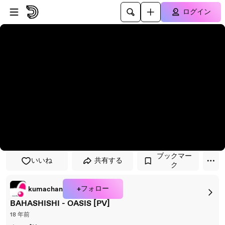
プレイヤーにスキップ
メインコンテンツにスキップ
ログイン
ブックマー
いいね
共有する
ク
+フォロー
kumachan
BAHASHISHI - OASIS [PV]
18 年前