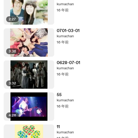
kumachan
16 年前
2:27
0701-03-01
kumachan
16 年前
3:36
0628-07-01
kumachan
16 年前
3:32
55
kumachan
16 年前
4:26
11
kumachan