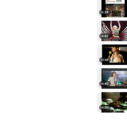
5:39
4:42
0:48
4:40
4:30