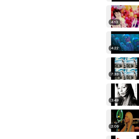
4:13
4:22
7:33
3:49
2:05