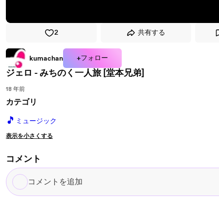
2
共有する
+フォロー
kumachan
ジェロ - みちのく一人旅 [堂本兄弟]
18 年前
カテゴリ
🎵
ミュージック
表示を小さくする
コメント
コ
メ
ン
ト