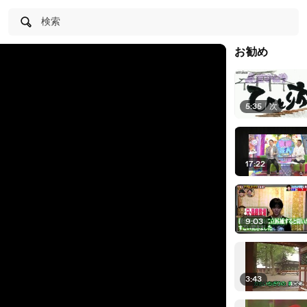
検索
お勧め
5:35
|
次
17:22
9:03
3:43