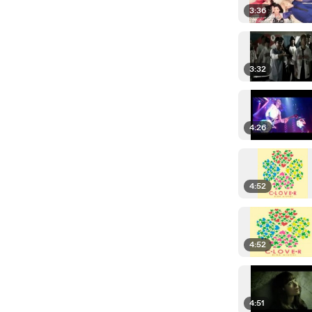
3:36
3:32
4:26
4:52
4:52
4:51