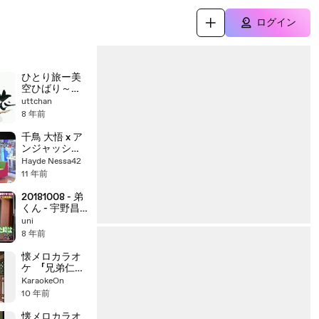
ログイン
ひとり旅ー美
空ひばり～り
んご追分入り
uttchan
8 年前
千鳥 大悟 x ア
ンジャッシュ
児嶋 1/3｜2人
Hayde Nessa42
旅
11 年前
20181008 - 弟
くん - 宇野昌
磨 - Shoma
uni
Uno
8 年前
懐メロカラオ
ケ 「兄弟仁
義」原曲 ♪北島
KaraokeOn
三郎
10 年前
懐メロカラオ