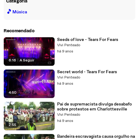
Categoria
🎵
Música
Recomendado
Seeds of love - Tears For Fears
Vivi Penteado
há 9 anos
6:16
|
A Seguir
Secret world - Tears For Fears
Vivi Penteado
há 9 anos
4:50
Pai de supremacista divulga desabafo
sobre protestos em Charlottesville
Vivi Penteado
há 9 anos
2:55
Bandeira escravagista causa orgulho na