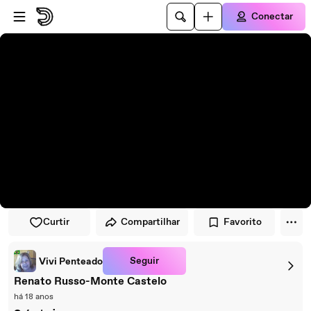
Pular para o player
Ir para o conteúdo principal
Conectar
Curtir
Compartilhar
Favorito
Seguir
Vivi Penteado
Renato Russo-Monte Castelo
há 18 anos