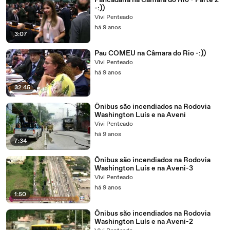
Pancadaria na Câmara do Rio - Parte 2
-:))
Vivi Penteado
há 9 anos
3:07
Pau COMEU na Câmara do Rio -:))
Vivi Penteado
há 9 anos
32:45
Ônibus são incendiados na Rodovia
Washington Luís e na Aveni
Vivi Penteado
há 9 anos
7:34
Ônibus são incendiados na Rodovia
Washington Luís e na Aveni-3
Vivi Penteado
há 9 anos
1:50
Ônibus são incendiados na Rodovia
Washington Luís e na Aveni-2