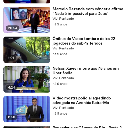
Marcelo Rezende com câncer e afirma
“Nada é impossível para Deus"
Vivi Penteado
há 9 anos
20:54
Ônibus do Vasco tomba e deixa 22
jogadores do sub-17 feridos
Vivi Penteado
há 9 anos
1:01
Nelson Xavier morre aos 75 anos em
Uberlândia
Vivi Penteado
há 9 anos
4:24
Vídeo mostra policial agredindo
advogada na Avenida Beira-Ma
Vivi Penteado
há 9 anos
0:58