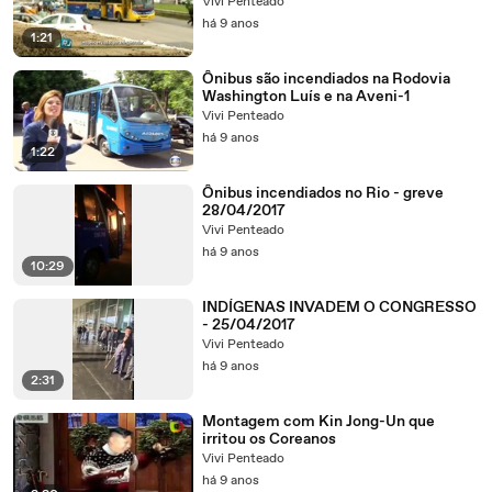
Vivi Penteado
há 9 anos
1:21
Ônibus são incendiados na Rodovia
Washington Luís e na Aveni-1
Vivi Penteado
há 9 anos
1:22
Ônibus incendiados no Rio - greve
28/04/2017
Vivi Penteado
há 9 anos
10:29
INDÍGENAS INVADEM O CONGRESSO
- 25/04/2017
Vivi Penteado
há 9 anos
2:31
Montagem com Kin Jong-Un que
irritou os Coreanos
Vivi Penteado
há 9 anos