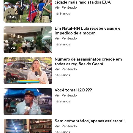
cidade mais rascista dos EUA
Vivi Penteado
há 9 anos
11:49
Em Natal-RN Lula recebe vaias e é
impedido de almoçar.
Vivi Penteado
há 9 anos
1:24
Número de assassinatos cresce em
todas as regiões do Ceará
Vivi Penteado
há 9 anos
2:27
Você toma H2O ???
Vivi Penteado
há 9 anos
2:21
Sem comentários, apenas assistam!!
Vivi Penteado
há 9 anos