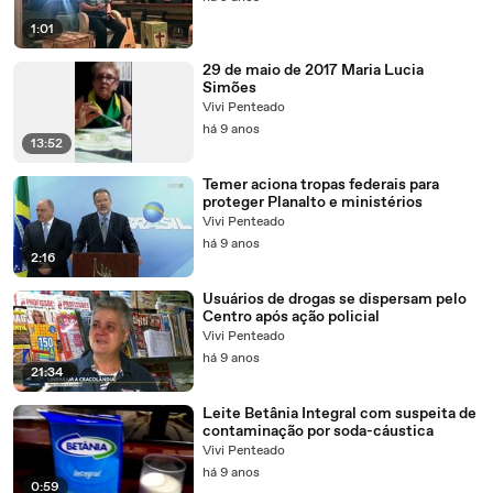
1:01
29 de maio de 2017 Maria Lucia
Simões
Vivi Penteado
há 9 anos
13:52
Temer aciona tropas federais para
proteger Planalto e ministérios
Vivi Penteado
há 9 anos
2:16
Usuários de drogas se dispersam pelo
Centro após ação policial
Vivi Penteado
há 9 anos
21:34
Leite Betânia Integral com suspeita de
contaminação por soda-cáustica
Vivi Penteado
há 9 anos
0:59