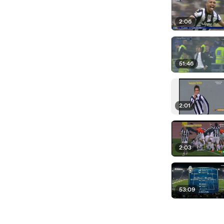
2:06
51:46
2:01
2:03
53:09