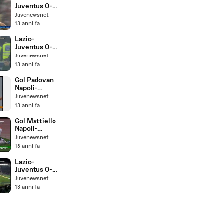
Juventus 0-2
Highlights
Juvenewsnet
28/4/2013
13 anni fa
Lazio-
Juventus 0-2
(Secondo
Juvenewsnet
Tempo)
13 anni fa
Gol Padovan
Napoli-
Juventus 1-2
Juvenewsnet
Finale Coppa
13 anni fa
Italia
Primavera
Gol Mattiello
2013
Napoli-
Juventus 1-2
Juvenewsnet
Finale Coppa
13 anni fa
Italia
Primavera
Lazio-
2013
Juventus 0-2
(Primo
Juvenewsnet
Tempo)
13 anni fa