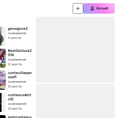
Accedi
genoajuve2
Juvenewsnet
i
11 anni fa
BestGolJuve2
014
Juvenewsnet
12 anni fa
contevillarper
osa11
Juvenewsnet
12 anni fa
contescudett
o12
Juvenewsnet
12 anni fa
postcontescu