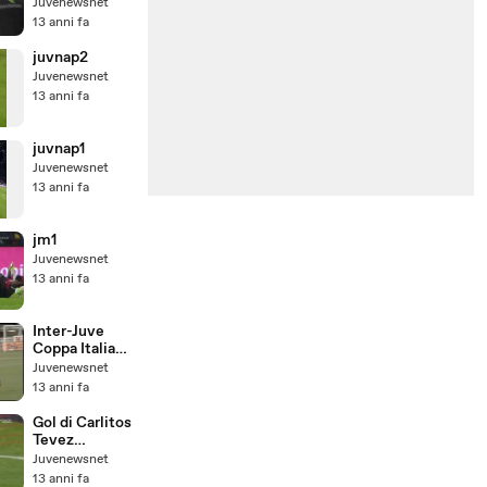
Juvenewsnet
13 anni fa
juvnap2
Juvenewsnet
13 anni fa
juvnap1
Juvenewsnet
13 anni fa
jm1
Juvenewsnet
13 anni fa
Inter-Juve
Coppa Italia
2004
Juvenewsnet
13 anni fa
Gol di Carlitos
Tevez
Juventus-
Juvenewsnet
Rappresentati
13 anni fa