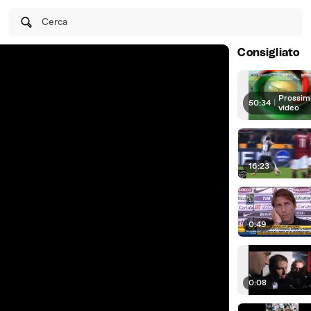
Cerca
Consigliato
Prossim
50:34
|
video
16:23
0:49
0:08