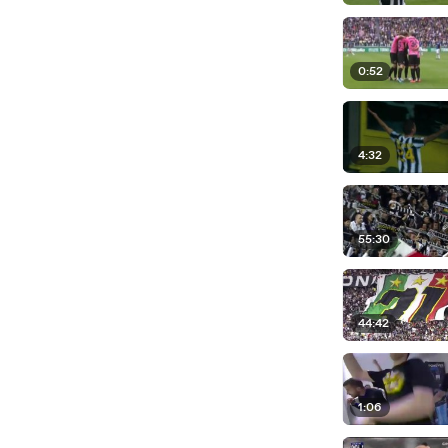
0:52
4:32
55:30
44:42
1:06