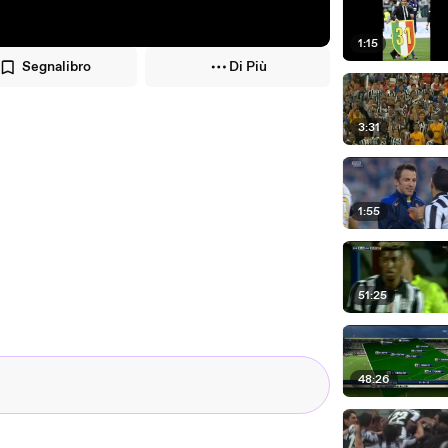
1:15
Segnalibro
Di Più
3:31
1:55
51:25
48:26