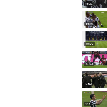
15:22
54:45
48:00
47:23
9:03
1:14