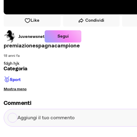
Like
Condividi
Segui
Juvenewsnet
premiazionespagnacampione
18 anni fa
fdgh hjk
Categoria
🥇
Sport
Mostra meno
Commenti
Aggiungi
il
tuo
commento