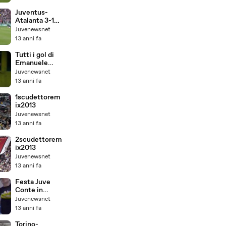
va Val D'Aosta
7-0
Juventus-
Atalanta 3-1
Ultimo gol di
Juvenewsnet
Del Piero in
13 anni fa
bianconero
Tutti i gol di
Emanuele
Giaccherini
Juvenewsnet
con la
13 anni fa
Juventus
(2011-2013)
1scudettorem
ix2013
Juvenewsnet
13 anni fa
2scudettorem
ix2013
Juvenewsnet
13 anni fa
Festa Juve
Conte in
mutande nella
Juvenewsnet
vasca
13 anni fa
ghiacciata!
Torino-