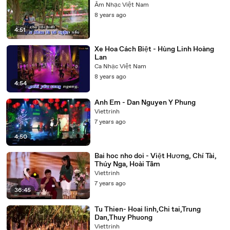
Âm Nhạc Việt Nam
8 years ago
4:51
Xe Hoa Cách Biệt - Hùng Linh Hoàng
Lan
Ca Nhạc Việt Nam
8 years ago
4:54
Anh Em - Dan Nguyen Y Phung
Viettrinh
7 years ago
4:50
Bai hoc nho doi - Việt Hương, Chí Tài,
Thúy Nga, Hoài Tâm
Viettrinh
7 years ago
36:45
Tu Thien- Hoai linh,Chi tai,Trung
Dan,Thuy Phuong
Viettrinh