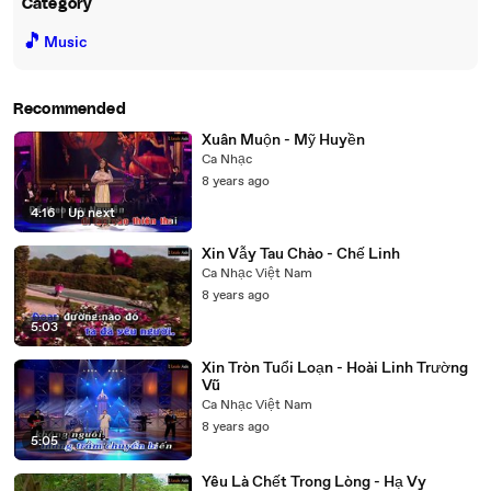
Category
🎵
Music
Recommended
Xuân Muộn - Mỹ Huyền
Ca Nhạc
8 years ago
4:16
|
Up next
Xin Vẫy Tau Chào - Chế Linh
Ca Nhạc Việt Nam
8 years ago
5:03
Xin Tròn Tuổi Loạn - Hoài Linh Trường
Vũ
Ca Nhạc Việt Nam
8 years ago
5:05
Yêu Là Chết Trong Lòng - Hạ Vy