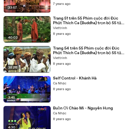
7 years ago
33:57
Trang 51 trên 55 Phim cuộc đời Đức
Phật Thích Ca (Buddha) trọn bộ 55 tập
lồng tiếng
Viettrinh
8 years ago
40:03
Trang 54 trên 55 Phim cuộc đời Đức
Phật Thích Ca (Buddha) trọn bộ 55 tập
lồng tiếng
Viettrinh
8 years ago
38:26
Self Control - Khánh Hà
Ca Nhạc
8 years ago
3:45
Buồn Ơi Chào Mi - Nguyên Hưng
Ca Nhạc
8 years ago
4:30