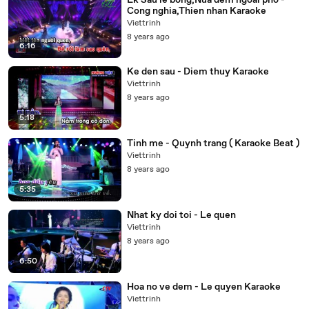
Lk Sau le bong,Nua dem ngoai pho -
Cong nghia,Thien nhan Karaoke
Viettrinh
8 years ago
6:16
Ke den sau - Diem thuy Karaoke
Viettrinh
8 years ago
5:18
Tinh me - Quynh trang ( Karaoke Beat )
Viettrinh
8 years ago
5:35
Nhat ky doi toi - Le quen
Viettrinh
8 years ago
6:50
Hoa no ve dem - Le quyen Karaoke
Viettrinh