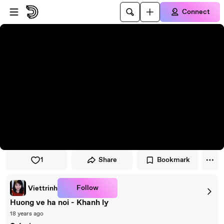
Skip to player
Skip to main content
Connect
1
Share
Bookmark
Follow
Viettrinh
Huong ve ha noi - Khanh ly
18 years ago