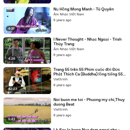
Nụ Hồng Mong Manh - Tú Quyên
Âm Nhạc Việt Nam
8 years ago
4:31
I Never Thought - Nhạc Ngoại - Trish
Thùy Trang
Âm Nhạc Việt Nam
8 years ago
4:26
Trang 55 trên 55 Phim cuộc đời Đức
Phật Thích Ca (Buddha) lồng tiếng 55
tập trọn bộ
Viettrinh
8 years ago
42:23
Noi buon me toi - Phuong my chi,Thuy
duong Beat
Viettrinh
8 years ago
5:43