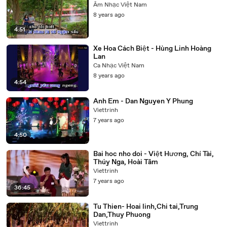
Âm Nhạc Việt Nam
8 years ago
4:51
Xe Hoa Cách Biệt - Hùng Linh Hoàng
Lan
Ca Nhạc Việt Nam
8 years ago
4:54
Anh Em - Dan Nguyen Y Phung
Viettrinh
7 years ago
4:50
Bai hoc nho doi - Việt Hương, Chí Tài,
Thúy Nga, Hoài Tâm
Viettrinh
7 years ago
36:45
Tu Thien- Hoai linh,Chi tai,Trung
Dan,Thuy Phuong
Viettrinh