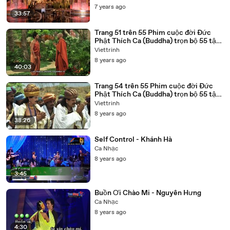
7 years ago
33:57
Trang 51 trên 55 Phim cuộc đời Đức
Phật Thích Ca (Buddha) trọn bộ 55 tập
lồng tiếng
Viettrinh
8 years ago
40:03
Trang 54 trên 55 Phim cuộc đời Đức
Phật Thích Ca (Buddha) trọn bộ 55 tập
lồng tiếng
Viettrinh
8 years ago
38:26
Self Control - Khánh Hà
Ca Nhạc
8 years ago
3:45
Buồn Ơi Chào Mi - Nguyên Hưng
Ca Nhạc
8 years ago
4:30