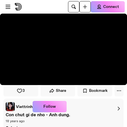
Skip to player
Skip to main content
Connect
3
Share
Bookmark
Follow
Viettrinh
Con chut gi de nho - Anh dung.
18 years ago