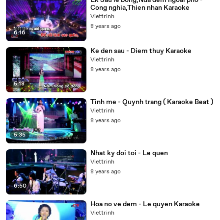
Lk Sau le bong,Nua dem ngoai pho -
Cong nghia,Thien nhan Karaoke
Viettrinh
8 years ago
6:16
Ke den sau - Diem thuy Karaoke
Viettrinh
8 years ago
5:18
Tinh me - Quynh trang ( Karaoke Beat )
Viettrinh
8 years ago
5:35
Nhat ky doi toi - Le quen
Viettrinh
8 years ago
6:50
Hoa no ve dem - Le quyen Karaoke
Viettrinh