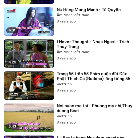
Nụ Hồng Mong Manh - Tú Quyên
Âm Nhạc Việt Nam
8 years ago
4:31
I Never Thought - Nhạc Ngoại - Trish
Thùy Trang
Âm Nhạc Việt Nam
8 years ago
4:26
Trang 55 trên 55 Phim cuộc đời Đức
Phật Thích Ca (Buddha) lồng tiếng 55
tập trọn bộ
Viettrinh
8 years ago
42:23
Noi buon me toi - Phuong my chi,Thuy
duong Beat
Viettrinh
8 years ago
5:43