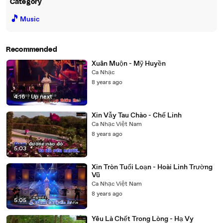
Category
🎵
Music
Recommended
Xuân Muộn - Mỹ Huyền
Ca Nhạc
8 years ago
4:16
|
Up next
Xin Vẫy Tau Chào - Chế Linh
Ca Nhạc Việt Nam
8 years ago
5:03
Xin Tròn Tuổi Loạn - Hoài Linh Trường
Vũ
Ca Nhạc Việt Nam
8 years ago
5:05
Yêu Là Chết Trong Lòng - Hạ Vy