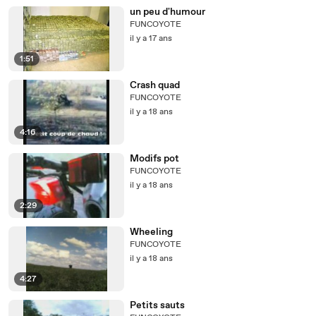
un peu d'humour
FUNCOYOTE
il y a 17 ans
1:51
Crash quad
FUNCOYOTE
il y a 18 ans
4:16
Modifs pot
FUNCOYOTE
il y a 18 ans
2:29
Wheeling
FUNCOYOTE
il y a 18 ans
4:27
Petits sauts