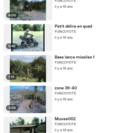
FUNCOYOTE
il y a 18 ans
4:00
Petit délire en quad
FUNCOYOTE
il y a 18 ans
5:42
Base lance missiles 1
FUNCOYOTE
il y a 18 ans
1:15
zone 39-40
FUNCOYOTE
il y a 18 ans
3:08
Muvee002
FUNCOYOTE
il y a 19 ans