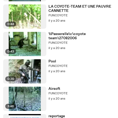
LA COYOTE-TEAM ET UNE PAUVRE
CANNETTE
FUNCOYOTE
il y a 20 ans
0:44
\\Passerelle\c\coyote
team\27082006
FUNCOYOTE
il y a 20 ans
0:43
Pool
FUNCOYOTE
il y a 20 ans
0:35
Airsoft
FUNCOYOTE
il y a 20 ans
3:46
reportage