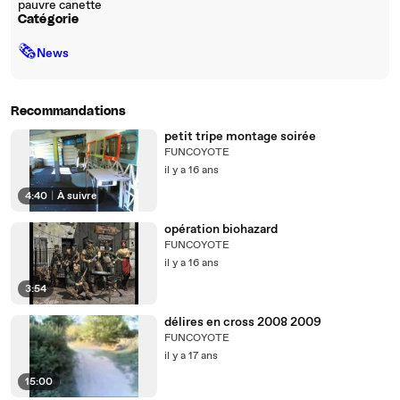
pauvre canette
Catégorie
🗞
News
Recommandations
petit tripe montage soirée
FUNCOYOTE
il y a 16 ans
4:40
|
À suivre
opération biohazard
FUNCOYOTE
il y a 16 ans
3:54
délires en cross 2008 2009
FUNCOYOTE
il y a 17 ans
15:00