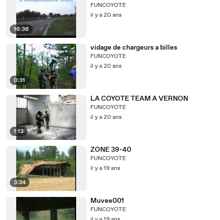
FUNCOYOTE
il y a 20 ans
16:36
vidage de chargeurs a billes
FUNCOYOTE
il y a 20 ans
0:31
LA COYOTE TEAM A VERNON
FUNCOYOTE
il y a 20 ans
1:13
ZONE 39-40
FUNCOYOTE
il y a 19 ans
3:34
Muvee001
FUNCOYOTE
il y a 19 ans