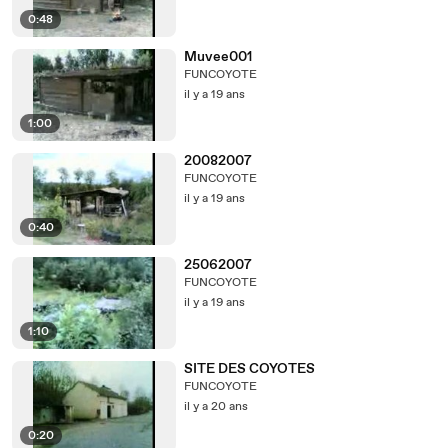
0:48
Muvee001
FUNCOYOTE
il y a 19 ans
1:00
20082007
FUNCOYOTE
il y a 19 ans
0:40
25062007
FUNCOYOTE
il y a 19 ans
1:10
SITE DES COYOTES
FUNCOYOTE
il y a 20 ans
0:20