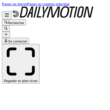
Passer au player
Passer au contenu principal
Rechercher
Se connecter
Regarder en plein écran