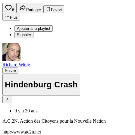
6
Partager
Favori
Plus
Ajouter à la playlist
Signaler
Richard Wittig
Suivre
Hindenburg Crash
il y a 20 ans
A.C.2N. Action des Citoyens pour la Nouvelle Nation
http://www.ac2n.net