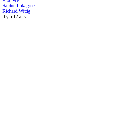
À suivre
Sabine Lakagole
Richard Wittig
il y a 12 ans