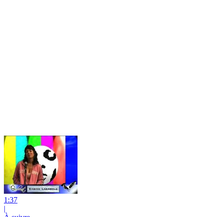
1:37
|