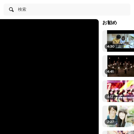
検索
お勧め
4:30
|
次
4:41
4:17
2:27