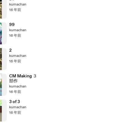
kumachan
16 年前
99
kumachan
16 年前
2
kumachan
16 年前
CM Making ３
部作
kumachan
16 年前
3 of 3
kumachan
16 年前