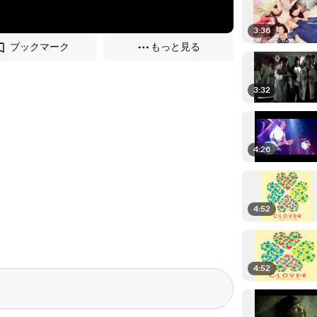
3:36
ブックマーク
もっと見る
3:32
4:26
4:52
4:52