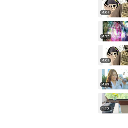
4:01
4:37
4:01
4:59
1:30