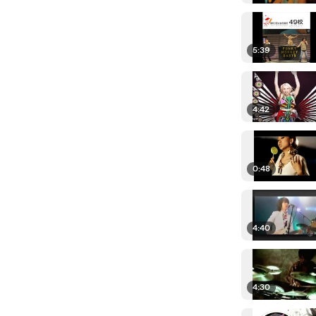
5:39
4:42
0:48
4:40
4:30