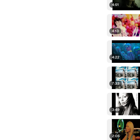
4:51
4:13
4:22
7:33
3:49
2:05