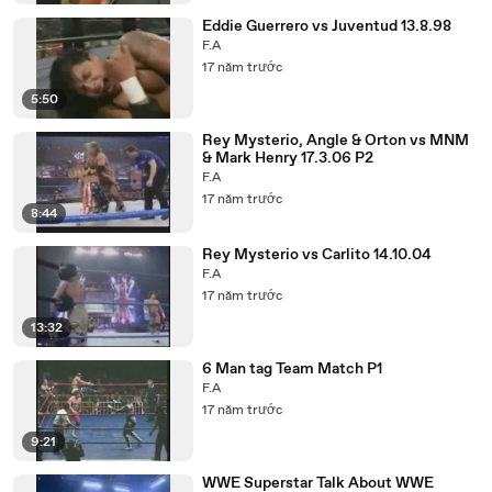
Eddie Guerrero vs Juventud 13.8.98
F.A
17 năm trước
5:50
Rey Mysterio, Angle & Orton vs MNM
& Mark Henry 17.3.06 P2
F.A
17 năm trước
8:44
Rey Mysterio vs Carlito 14.10.04
F.A
17 năm trước
13:32
6 Man tag Team Match P1
F.A
17 năm trước
9:21
WWE Superstar Talk About WWE