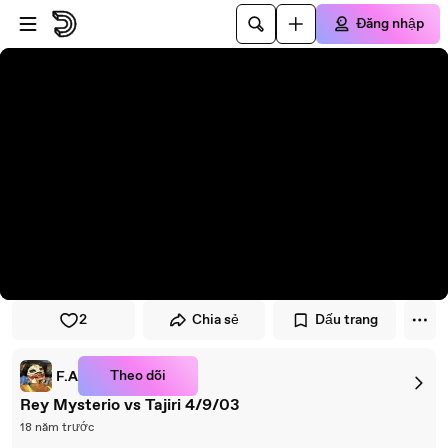
Đi đến trình phát
Đi đến nội dung chính
Đăng nhập
2
Chia sẻ
Dấu trang
Theo dõi
F.A
Rey Mysterio vs Tajiri 4/9/03
18 năm trước