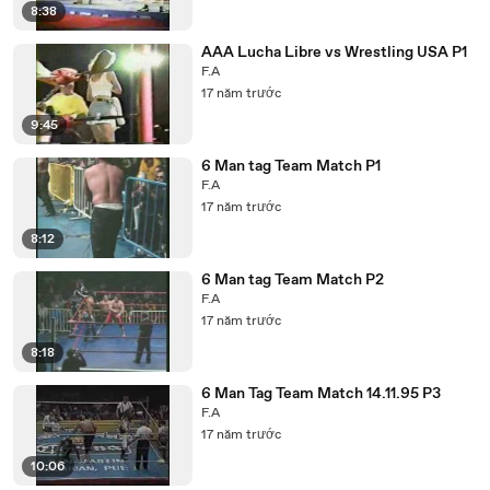
8:38
AAA Lucha Libre vs Wrestling USA P1
F.A
17 năm trước
9:45
6 Man tag Team Match P1
F.A
17 năm trước
8:12
6 Man tag Team Match P2
F.A
17 năm trước
8:18
6 Man Tag Team Match 14.11.95 P3
F.A
17 năm trước
10:06