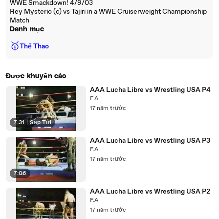
WWE Smackdown! 4/9/03
Rey Mysterio (c) vs Tajiri in a WWE Cruiserweight Championship
Match
Danh mục
🥇
Thể Thao
Được khuyến cáo
AAA Lucha Libre vs Wrestling USA P4
F.A
17 năm trước
7:31
|
Sắp Tới
AAA Lucha Libre vs Wrestling USA P3
F.A
17 năm trước
7:06
AAA Lucha Libre vs Wrestling USA P2
F.A
17 năm trước