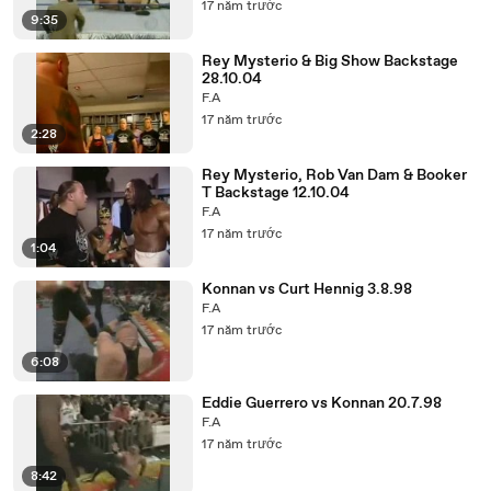
17 năm trước
9:35
Rey Mysterio & Big Show Backstage
28.10.04
F.A
17 năm trước
2:28
Rey Mysterio, Rob Van Dam & Booker
T Backstage 12.10.04
F.A
17 năm trước
1:04
Konnan vs Curt Hennig 3.8.98
F.A
17 năm trước
6:08
Eddie Guerrero vs Konnan 20.7.98
F.A
17 năm trước
8:42