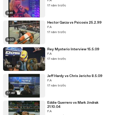
F.A
17 năm trước
8:41
Hector Garza vs Psicosis 25.2.99
F.A
17 năm trước
8:03
Rey Mysterio Interview 15.5.09
F.A
17 năm trước
1:11
Jeff Hardy vs Chris Jericho 8.5.09
F.A
17 năm trước
17:49
Eddie Guerrero vs Mark Jindrak
21.10.04
F.A