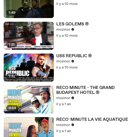
il y a 10 mois
1:49
LES GOLEMS ®
mozinor
il y a 10 mois
1:31
USS REPUBLIC ®
mozinor
il y a 10 mois
1:32
RECO MINUTE - THE GRAND
BUDAPEST HOTEL ®
mozinor
il y a 1 an
0:58
RECO' MINUTE LA VIE AQUATIQUE
mozinor
il y a 1 an