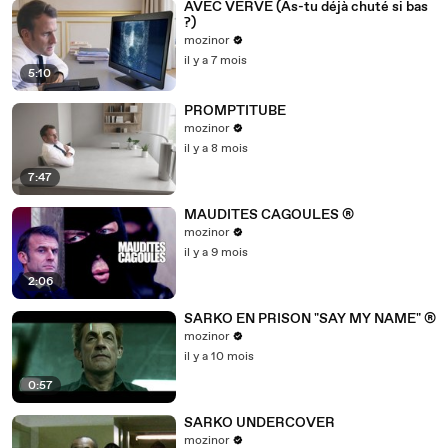
AVEC VERVE (As-tu déjà chuté si bas
?)
mozinor
il y a 7 mois
5:10
PROMPTITUBE
mozinor
il y a 8 mois
7:47
MAUDITES CAGOULES ®
mozinor
il y a 9 mois
2:06
SARKO EN PRISON "SAY MY NAME" ®
mozinor
il y a 10 mois
0:57
SARKO UNDERCOVER
mozinor