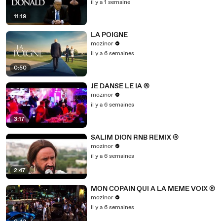
il y a 1 semaine
11:19
LA POIGNE
mozinor
il y a 6 semaines
0:50
JE DANSE LE IA ®
mozinor
il y a 6 semaines
3:17
SALIM DION RNB REMIX ®
mozinor
il y a 6 semaines
2:47
MON COPAIN QUI A LA MEME VOIX ®
mozinor
il y a 6 semaines