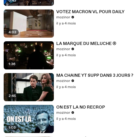
0:43
VOTEZ MACRON VL POUR DAILY
mozinor
il y a 4 mois
4:03
LA MARQUE DU MELUCHE ®
mozinor
il y a 4 mois
1:36
MA CHAINE YT SUPP DANS 3 JOURS ?
mozinor
il y a 4 mois
2:45
ON EST LA NO RECROP
mozinor
il y a 4 mois
1:03