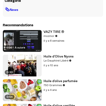
Catégorie
🗞
News
Recommandations
VAZY TIRE ®
mozinor
il y a 6 semaines
1:05
|
À suivre
Huile d'Olive Nyons
Le Dauphiné Libéré
il y a 10 ans
0:30
Huile d'olive parfumée
750 Grammes
il y a 4 ans
0:54
Huile d'olive vanillée