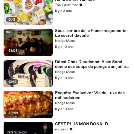
750 Grammes
il y a 3 ans
0:41
Sous l'ombre de la Franc-maçonnerie:
Le secret dévoilé
Neega Mass
il y a 10 ans
51:03
Débat Chez Dieudonné: Alain Soral
donne des coups de poings à un juif en
direct
Neega Mass
il y a 10 ans
13:11
Enquête Exclusive : Vie de Luxe des
milliardaires:
Neega Mass
il y a 10 ans
59:44
CEST PLUS MON DONALD
mozinor