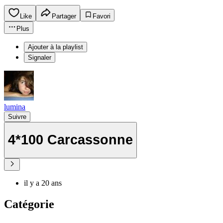
Like
Partager
Favori
Plus
Ajouter à la playlist
Signaler
lumina
Suivre
4*100 Carcassonne
il y a 20 ans
Catégorie