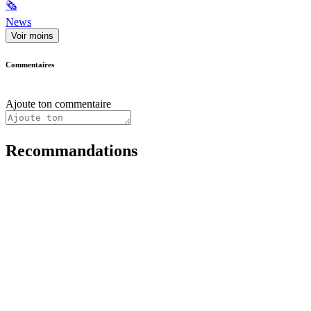
🗞
News
Voir moins
Commentaires
Ajoute ton commentaire
Recommandations