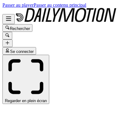
Passer au player
Passer au contenu principal
Rechercher
Se connecter
Regarder en plein écran