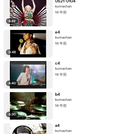
0621-0104
kumachan
16 年前
4:42
e4
kumachan
16 年前
0:48
c4
kumachan
16 年前
4:40
b4
kumachan
16 年前
4:30
a4
kumachan