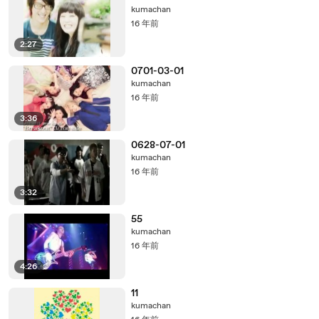
kumachan
16 年前
2:27
0701-03-01
kumachan
16 年前
3:36
0628-07-01
kumachan
16 年前
3:32
55
kumachan
16 年前
4:26
11
kumachan