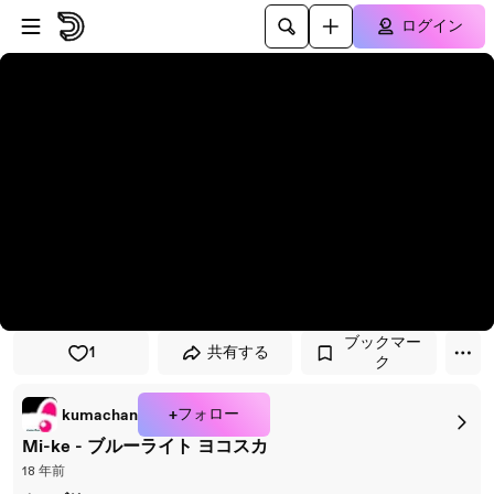
プレイヤーにスキップ
メインコンテンツにスキップ
ログイン
ブックマー
1
共有する
ク
+フォロー
kumachan
Mi-ke - ブルーライト ヨコスカ
18 年前