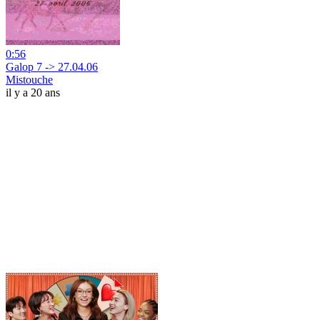
0:56
Galop 7 -> 27.04.06
Mistouche
il y a 20 ans