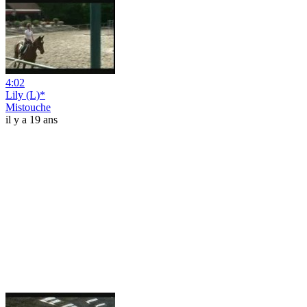
4:02
Lily (L)*
Mistouche
il y a 19 ans