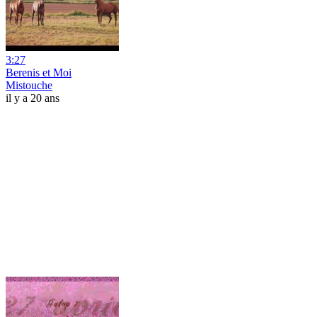
3:27
Berenis et Moi
Mistouche
il y a 20 ans