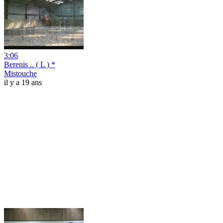
3:06
Berenis .. ( L ) *
Mistouche
il y a 19 ans