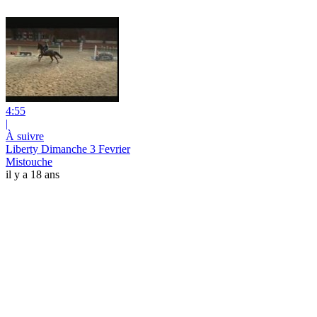
4:55
|
À suivre
Liberty Dimanche 3 Fevrier
Mistouche
il y a 18 ans