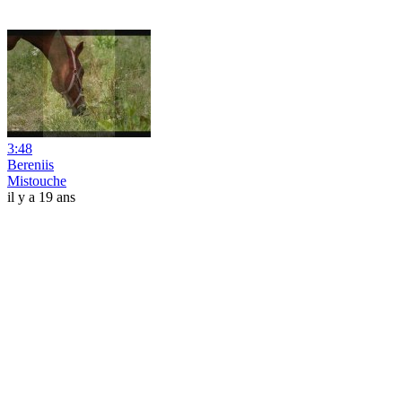
3:48
Bereniis
Mistouche
il y a 19 ans