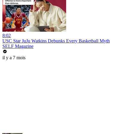
8:02
USC Star JuJu Watkins Debunks Every Basketball Myth
SELF Magazine
il y a 7 mois