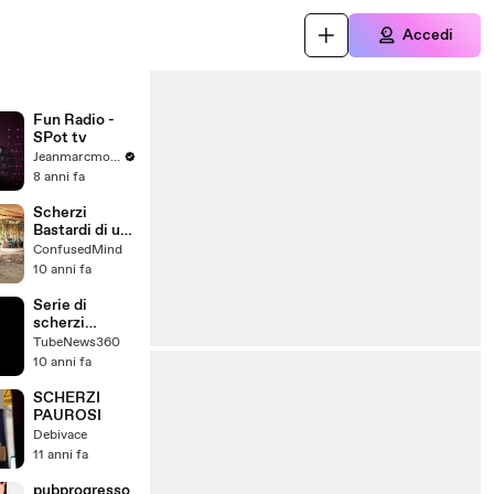
Accedi
Fun Radio -
SPot tv
Jeanmarcmorandini.com
8 anni fa
Scherzi
Bastardi di un
ragazzo
ConfusedMind
10 anni fa
Serie di
scherzi
bastardi!
TubeNews360
10 anni fa
SCHERZI
PAUROSI
Debivace
11 anni fa
pubprogresso