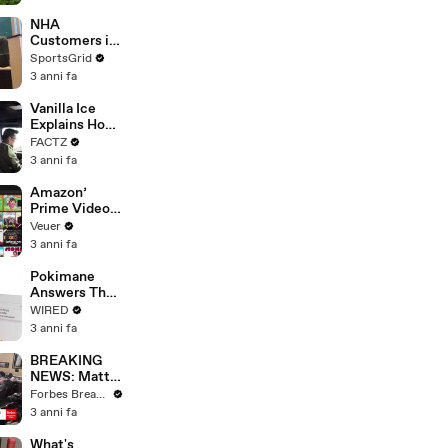
With Studios
After 146 Day
NHA
Strike
Customers in
Limbo as
SportsGrid
Company
3 anni fa
Faces
Potential
Vanilla Ice
Merger
Explains How
the 90’s
FACTZ
Shaped
3 anni fa
America
Amazon’
Prime Video
Will Show
Veuer
Commercials
3 anni fa
Starting Next
Year
Pokimane
Answers The
Web's Most
WIRED
Searched
3 anni fa
Questions
BREAKING
NEWS: Matt
Gaetz Tells
Forbes Breaking News
House
3 anni fa
Committee:
'I'm Not Going
What's