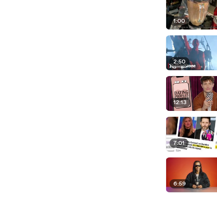
1:00
2:50
12:13
7:01
6:59