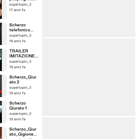
superlupin_3
17 anni fa
Scherzo
telefonico
Giurato 4 a
superlupin_3
Maurizio
18 anni fa
Mattioli
TRAILER
IMITAZIONE
LUCA
superlupin_3
GIURATO
19 anni fa
Scherzo_Giur
ato 2
superlupin_3
19 anni fa
Scherzo
Giurato 1
superlupin_3
19 anni fa
Scherzo_Giur
ato_Gigione_