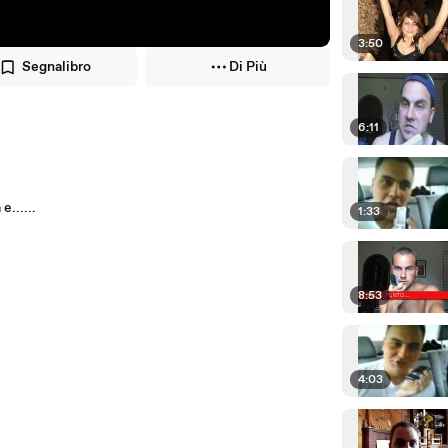
3:50
Segnalibro
Di Più
6:11
e......
1:33
8:53
4:03