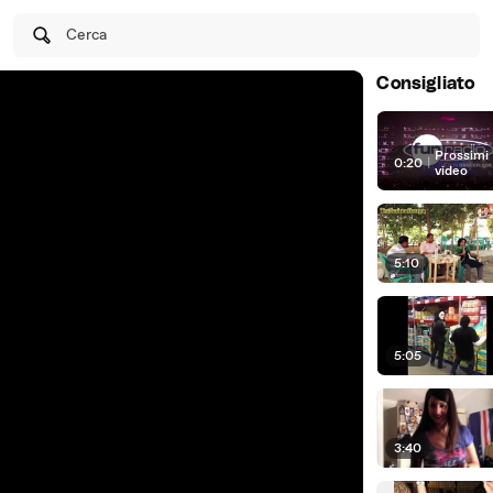
Cerca
Consigliato
Prossimi
0:20
|
video
5:10
5:05
3:40