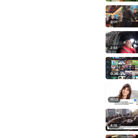
2:01
2:55
0:36
11:13
4:16