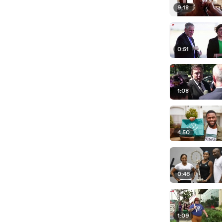
9:18
0:51
1:08
4:50
0:46
1:09