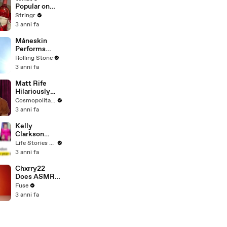
To Vote For A
Popular on
Continuing
Uber Eats?
Stringr
Resolution'
3 anni fa
Måneskin
Performs
"HONEY" at
Rolling Stone
MSG
3 anni fa
Matt Rife
Hilariously
Roasts Your
Cosmopolitan USA
Dating
3 anni fa
Profiles |
Cosmopolitan
Kelly
Clarkson
Fights Back
Life Stories By Goalcast
Against
3 anni fa
Brandon
Blackstock In
Chxrry22
Devastating
Does ASMR
Divorce
with Matcha,
Fuse
Battle
Talks Using
3 anni fa
Music to
Escape &
Touring with
The Weeknd