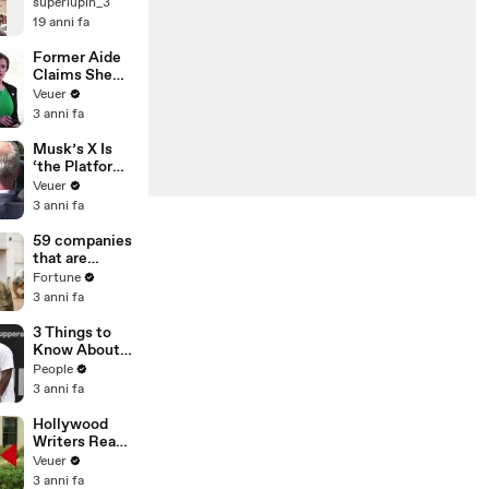
Web
superlupin_3
19 anni fa
Former Aide
Claims She
Was Asked to
Veuer
Make a ‘Hit
3 anni fa
List’ For
Trump
Musk’s X Is
‘the Platform
With the
Veuer
Largest Ratio
3 anni fa
of
Misinformatio
59 companies
n or
that are
Disinformatio
changing the
Fortune
n’ Amongst
world: From
3 anni fa
All Social
Tesla to
Media
Chobani
3 Things to
Platforms
Know About
Coco Gauff's
People
Parents
3 anni fa
Hollywood
Writers Reach
‘Tentative
Veuer
Agreement’
3 anni fa