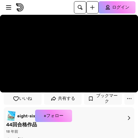
プレイヤーにスキップ
メインコンテンツにスキップ
ログイン
ブックマー
いいね
共有する
ク
+フォロー
eight-six
44回合格作品
18 年前