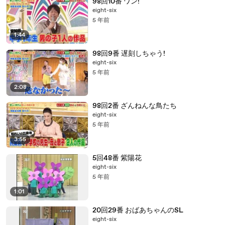
98回10番 ワン!
eight-six
5 年前
1:44
98回9番 遅刻しちゃう!
eight-six
5 年前
2:08
98回2番 ざんねんな鳥たち
eight-six
5 年前
3:55
5回48番 紫陽花
eight-six
5 年前
1:01
20回29番 おばあちゃんのSL
eight-six