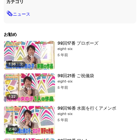
カテゴリ
🗞
ニュース
お勧め
98回17番 プロポーズ
eight-six
5 年前
1:36
|
次
98回21番 ご祝儀袋
eight-six
5 年前
1:22
98回16番 水面を行くアメンボ
eight-six
5 年前
2:40