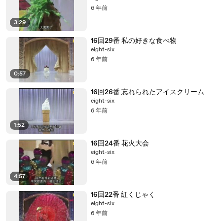
6 年前
3:29
16回29番 私の好きな食べ物
eight-six
6 年前
0:57
16回26番 忘れられたアイスクリーム
eight-six
6 年前
1:52
16回24番 花火大会
eight-six
6 年前
4:57
16回22番 紅くじゃく
eight-six
6 年前