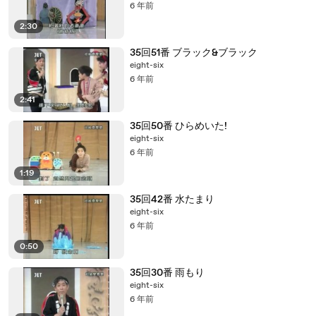
6 年前
2:30
35回51番 ブラック&ブラック
eight-six
6 年前
2:41
35回50番 ひらめいた!
eight-six
6 年前
1:19
35回42番 水たまり
eight-six
6 年前
0:50
35回30番 雨もり
eight-six
6 年前