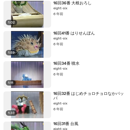
16回36番 大根おろし
eight-six
6 年前
1:02
16回41番 はりせんぼん
eight-six
6 年前
1:59
16回34番 噴水
eight-six
6 年前
1:11
16回32番 はじめチョロチョロなかパッ
パ
eight-six
6 年前
1:33
16回31番 台風
eight-six