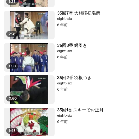
1:28
35回7番 大相撲初場所
eight-six
6 年前
2:31
35回3番 綱引き
eight-six
6 年前
1:50
35回2番 羽根つき
eight-six
6 年前
0:50
35回1番 スキーでお正月
eight-six
6 年前
1:43