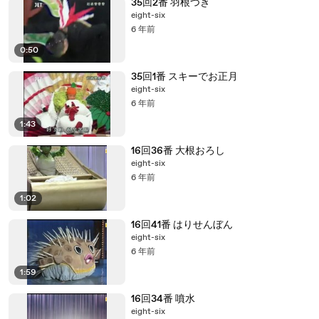
35回2番 羽根つき
eight-six
6 年前
0:50
35回1番 スキーでお正月
eight-six
6 年前
1:43
16回36番 大根おろし
eight-six
6 年前
1:02
16回41番 はりせんぼん
eight-six
6 年前
1:59
16回34番 噴水
eight-six