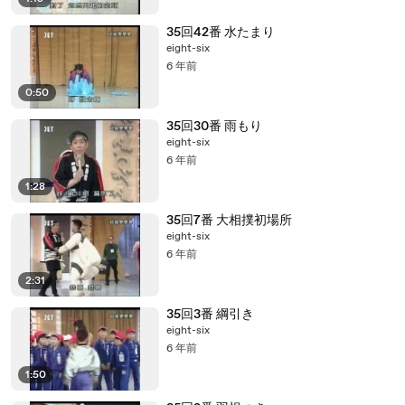
35回42番 水たまり
eight-six
6 年前
0:50
35回30番 雨もり
eight-six
6 年前
1:28
35回7番 大相撲初場所
eight-six
6 年前
2:31
35回3番 綱引き
eight-six
6 年前
1:50