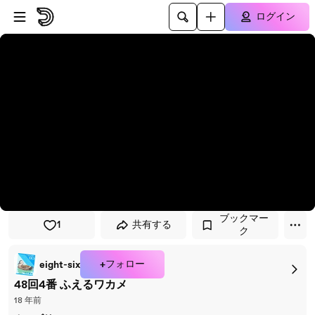
プレイヤーにスキップ
メインコンテンツにスキップ
ログイン
ブックマー
1
共有する
ク
+フォロー
eight-six
48回4番 ふえるワカメ
18 年前