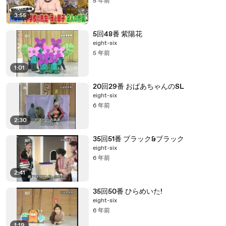
5 年前
3:55
5回48番 紫陽花
eight-six
5 年前
1:01
20回29番 おばあちゃんのSL
eight-six
6 年前
2:30
35回51番 ブラック&ブラック
eight-six
6 年前
2:41
35回50番 ひらめいた!
eight-six
6 年前
1:19