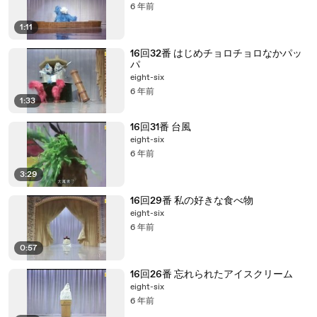
6 年前
1:11
16回32番 はじめチョロチョロなかパッ
パ
eight-six
6 年前
1:33
16回31番 台風
eight-six
6 年前
3:29
16回29番 私の好きな食べ物
eight-six
6 年前
0:57
16回26番 忘れられたアイスクリーム
eight-six
6 年前