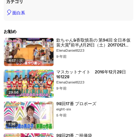
カテゴリ
🎈
面白系
お勧め
欽ちゃん&香取慎吾の 第94回 全日本仮
装大賞「前半」1月21日（土）20170121
part 2/2
ElenaDaniel6223
9 年前
4:57
|
次
マスカットナイト 2016年12月28日
161228
ElenaDaniel6223
9 年前
29:56
98回17番 プロポーズ
eight-six
5 年前
1:36
98回21番 ご祝儀袋