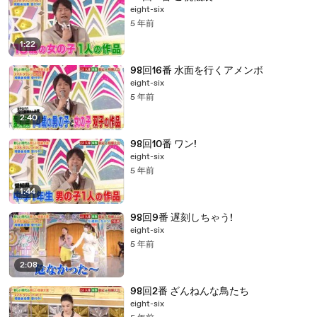
eight-six
5 年前
1:22
98回16番 水面を行くアメンボ
eight-six
5 年前
2:40
98回10番 ワン!
eight-six
5 年前
1:44
98回9番 遅刻しちゃう!
eight-six
5 年前
2:08
98回2番 ざんねんな鳥たち
eight-six