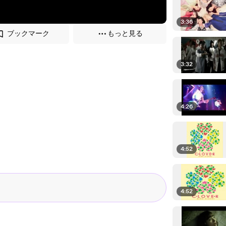
3:36
ブックマーク
もっと見る
3:32
4:26
4:52
4:52