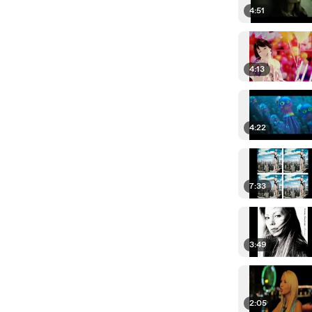
4:51
4:13
4:22
7:33
3:49
2:05