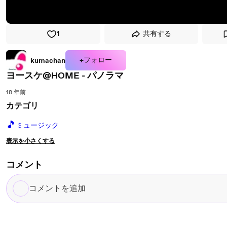
1
共有する
+フォロー
kumachan
ヨースケ@HOME - パノラマ
18 年前
カテゴリ
🎵
ミュージック
表示を小さくする
コメント
コ
メ
ン
ト