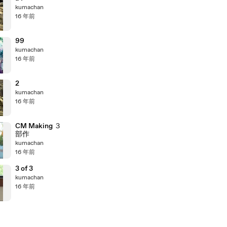
kumachan
16 年前
99
kumachan
16 年前
2
kumachan
16 年前
CM Making ３
部作
kumachan
16 年前
3 of 3
kumachan
16 年前