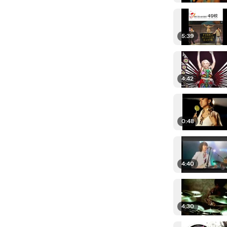
5:39
4:42
0:48
4:40
4:30