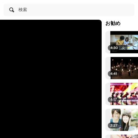
検索
お勧め
4:30
|
次
4:41
4:17
2:27