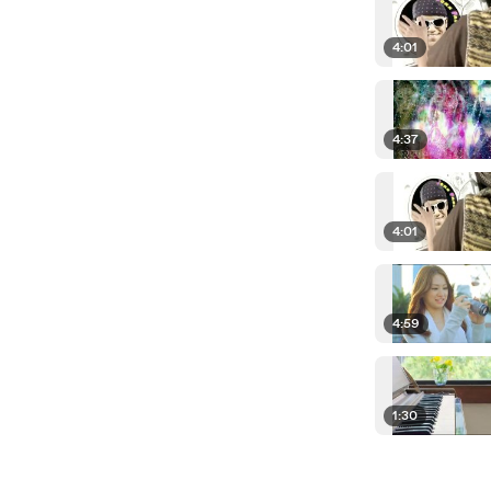
4:01
4:37
4:01
4:59
1:30